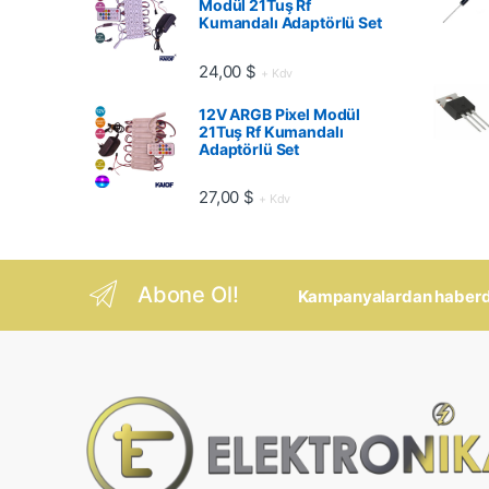
Modül 21Tuş Rf
Kumandalı Adaptörlü Set
24,00
$
+ Kdv
12V ARGB Pixel Modül
21Tuş Rf Kumandalı
Adaptörlü Set
27,00
$
+ Kdv
Abone Ol!
Kampanyalardan haberdar