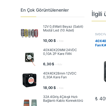
En Çok Görüntülenenler
İlgili
12V 0,6Watt Beyaz (Sabit)
Modül Led (10 Adet)
5VDC Fan
Elektro
Fanlar
10,00
$
40X40
+ Kdv
Fan K
40X40X20MM 24VDC
0,10A 2P Kare FAN
6,30
$
+ Kdv
40X40X28mm 12VDC
0,30A Kare Fan
18,00
$
+ Kdv
32A 4Giriş 4Çıkışlı Hızlı
₺
40
Bağlantı Kablo Konnektörü