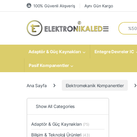
Skip to navigation
Skip to content
100% Güvenli Alışveriş
Aynı Gün Kargo
Search fo
Open
Adaptör & Güç Kaynakları
Entegre Devreler IC
Pasif Kompanentler
Ana Sayfa
Elektromekanik Kompanentler
Show All Categories
Adaptör & Güç Kaynakları
(75)
Bilişim & Teknoloji Ürünleri
(43)