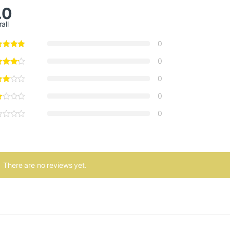
.0
all
0
0
0
0
0
There are no reviews yet.