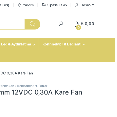
 Giriş
Yardım
Sipariş Takip
Hesabım
My Account
₺
0,00
0
Led & Aydınlatma
Konnnektör & Bağlantı
C 0,30A Kare Fan
ktromekanik Kompanentler
,
Fanlar
m 12VDC 0,30A Kare Fan