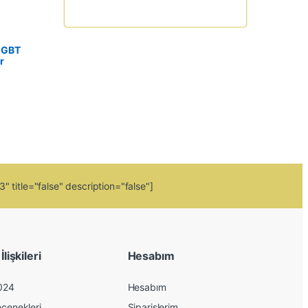
IGBT
r
 title="false" description="false"]
lişkileri
Hesabım
024
Hesabım
çenekleri
Siparişlerim