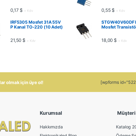
0,17
$
0,55
$
+ Kdv
+ Kdv
IRF5305 Mosfet 31A 55V
STGW40V60DF 
P Kanal TO-220 (10 Adet)
Mosfet Transistö
21,50
$
18,00
$
+ Kdv
+ Kdv
 olmak için üye ol!
[wpforms id="5223"
Kurumsal
Müşteri İ
Hakkımızda
Katalog 2
Elektronikaled Blog
Ödeme Se