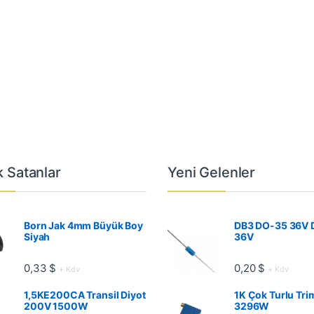
 Satanlar
Yeni Gelenler
Born Jak 4mm Büyük Boy
DB3 DO-35 36V 
Siyah
36V
0,33
$
0,20
$
+ Kdv
+ Kdv
1,5KE200CA Transil Diyot
1K Çok Turlu Tri
200V 1500W
3296W