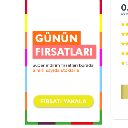
0
over