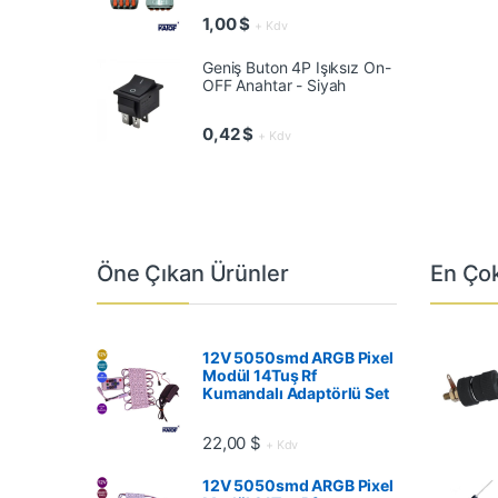
1,00
$
+ Kdv
Geniş Buton 4P Işıksız On-
OFF Anahtar - Siyah
0,42
$
+ Kdv
Öne Çıkan Ürünler
En Çok
12V 5050smd ARGB Pixel
Modül 14Tuş Rf
Kumandalı Adaptörlü Set
22,00
$
+ Kdv
12V 5050smd ARGB Pixel