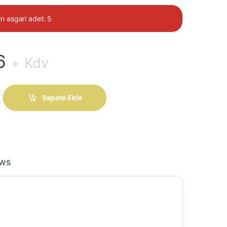
in asgari adet: 5
6
+ Kdv
0,30A Kare Fan quantity
Sepete Ekle
ews