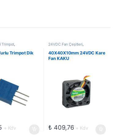
i Trimpot
,
24VDC Fan Çeşitleri
,
kanik Kompanentler
,
Elektromekanik Kompanentler
,
etreler ve Trimpotlar
,
Fanlar
urlu Trimpot Dik
40X40X10mm 24VDC Kare
tansiyometreler
Fan KAKU
5
₺
409,76
+ Kdv
+ Kdv