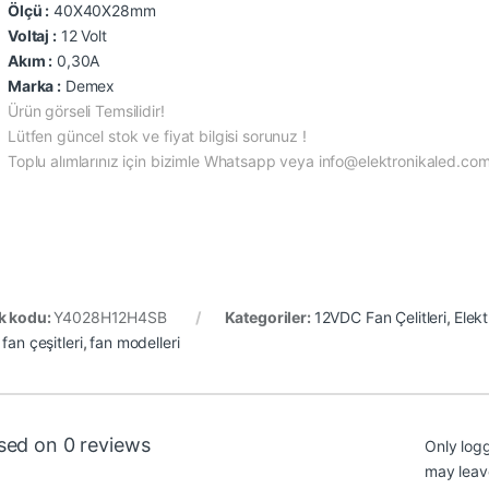
Ölçü :
40X40X28mm
Voltaj :
12 Volt
Akım :
0,30A
Marka :
Demex
Ürün görseli Temsilidir!
Lütfen güncel stok ve fiyat bilgisi sorunuz !
Toplu alımlarınız için bizimle Whatsapp veya info@elektronikaled.com a
k kodu:
Y4028H12H4SB
Kategoriler:
12VDC Fan Çelitleri
,
Elek
,
fan çeşitleri
,
fan modelleri
sed on 0 reviews
Only log
may leav