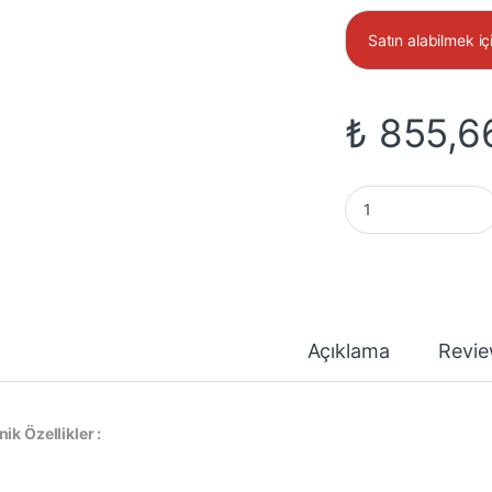
Satın alabilmek iç
₺
855,6
40X40X28mm 12VDC 
Açıklama
Revi
ik Özellikler :