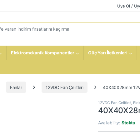
Üye Ol / Üye
r:
Elektromekanik Kompanentler
Güç Yarı İletkenleri
Fanlar
12VDC Fan Çelitleri
40X40X28mm 12VD
12VDC Fan Çelitleri
,
Ele
40X40X28m
Availability:
Stokta