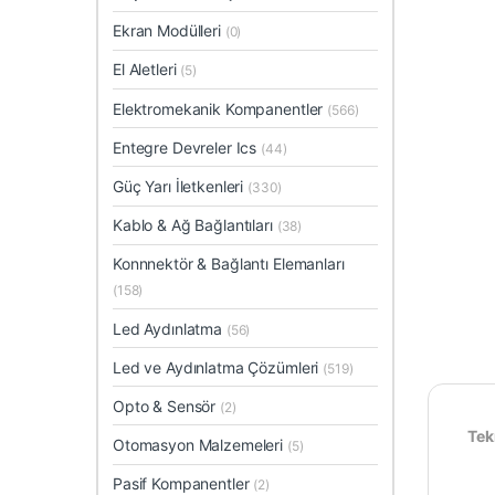
Ekran Modülleri
(0)
El Aletleri
(5)
Elektromekanik Kompanentler
(566)
Entegre Devreler Ics
(44)
Güç Yarı İletkenleri
(330)
Kablo & Ağ Bağlantıları
(38)
Konnnektör & Bağlantı Elemanları
(158)
Led Aydınlatma
(56)
Led ve Aydınlatma Çözümleri
(519)
Opto & Sensör
(2)
Tekn
Otomasyon Malzemeleri
(5)
Pasif Kompanentler
(2)