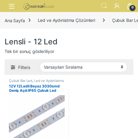
Skip to navigation
Skip to content
Open
0
Ana Sayfa
Led ve Aydınlatma Çözümleri
Çubuk Bar L
Lensli - 12 Led
Tek bir sonuç gösteriliyor
Filters
Çubuk Bar Led
,
Led ve Aydınlatma
Çözümleri
,
Lensli - 12 Led
12V 12Ledli Beyaz 3030smd
Geniş Açılı IP65 Çubuk Led
Lightbox