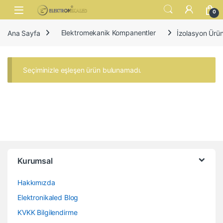
Skip to navigation
Skip to content
Open
0
Ana Sayfa
Elektromekanik Kompanentler
İzolasyon Ürün
Seçiminizle eşleşen ürün bulunamadı.
Kurumsal
Hakkımızda
Elektronikaled Blog
KVKK Bilgilendirme