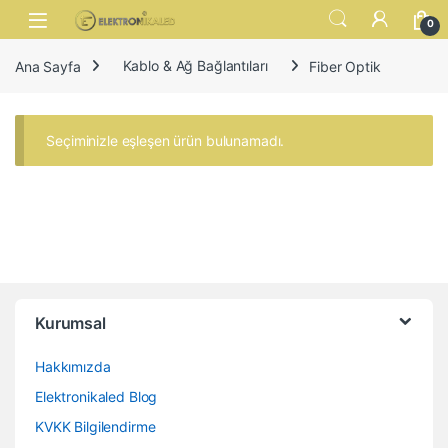
Skip to navigation
Skip to content
Open
0
Ana Sayfa
Kablo & Ağ Bağlantıları
Fiber Optik
Seçiminizle eşleşen ürün bulunamadı.
Kurumsal
Hakkımızda
Elektronikaled Blog
KVKK Bilgilendirme