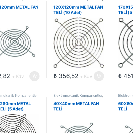
leri
,
Fanlar
Fan Telleri
,
Fanlar
Fan Telle
120mm METAL FAN
120X120mm METAL FAN
170X1
TELİ (10 Adet)
TELİ (5
,82
₺
356,52
₺
451
+ Kdv
+ Kdv
omekanik Kompanentler
,
Elektromekanik Kompanentler
,
Elektrom
leri
,
Fanlar
Fan Telleri
,
Fanlar
Fan Telle
X280mm METAL
40X40mm METAL FAN
60X60
ELİ (5 Adet)
TELİ
TELİ