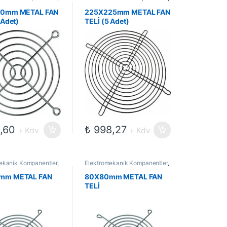
ri
,
Fanlar
Fan Telleri
,
Fanlar
50mm METAL FAN
225X225mm METAL FAN
 Adet)
TELİ (5 Adet)
,60
₺
998,27
+ Kdv
+ Kdv
ekanik Kompanentler
,
Elektromekanik Kompanentler
,
ri
,
Fanlar
Fan Telleri
,
Fanlar
mm METAL FAN
80X80mm METAL FAN
TELİ