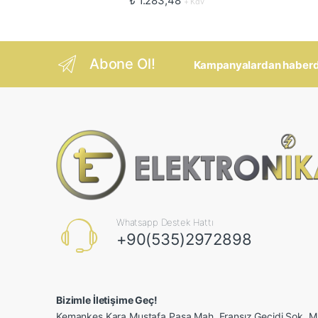
₺
1.283,48
+ Kdv
Abone Ol!
Kampanyalardan haberdar
Whatsapp Destek Hattı
+90(535)2972898
Bizimle İletişime Geç!
Kemankeş Kara Mustafa Paşa Mah. Fransız Geçidi Sok.