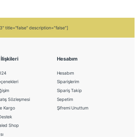
 title="false" description="false"]
lişkileri
Hesabım
024
Hesabım
çenekleri
Siparişlerim
ğişim
Sipariş Takip
atış Sözleşmesi
Sepetim
ve Kargo
Şifremi Unuttum
Destek
kaled Shop
sı