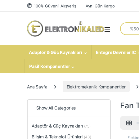
Skip to navigation
Skip to content
100% Güvenli Alışveriş
Aynı Gün Kargo
Search fo
Open
Adaptör & Güç Kaynakları
Entegre Devreler IC
Pasif Kompanentler
Ana Sayfa
Elektromekanik Kompanentler
Fan T
Show All Categories
Adaptör & Güç Kaynakları
(75)
Bilişim & Teknoloji Ürünleri
(43)
Elektr