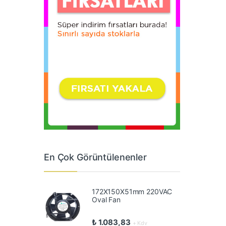
En Çok Görüntülenenler
172X150X51mm 220VAC
Oval Fan
₺
1.083,83
+ Kdv