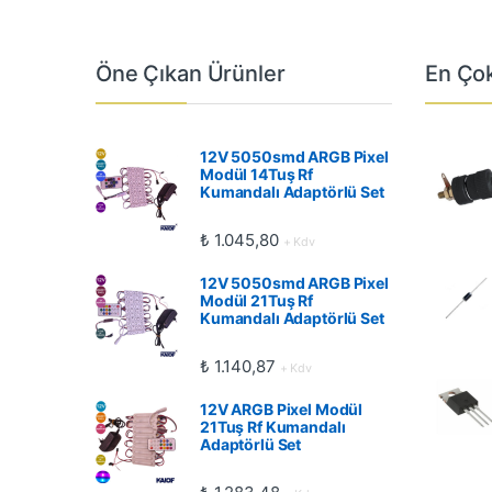
Öne Çıkan Ürünler
En Çok
12V 5050smd ARGB Pixel
Modül 14Tuş Rf
Kumandalı Adaptörlü Set
₺
1.045,80
+ Kdv
12V 5050smd ARGB Pixel
Modül 21Tuş Rf
Kumandalı Adaptörlü Set
₺
1.140,87
+ Kdv
12V ARGB Pixel Modül
21Tuş Rf Kumandalı
Adaptörlü Set