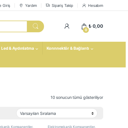
 Giriş
Yardım
Sipariş Takip
Hesabım
My Account
₺
0,00
0
Led & Aydınlatma
Konnnektör & Bağlantı
10 sonucun tümü gösteriliyor
ekanik Kompanentler
,
Elektromekanik Kompanentler
,