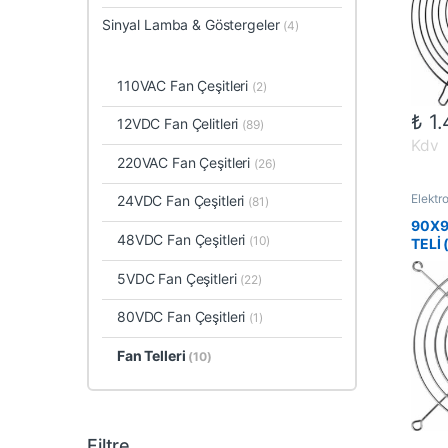
Sinyal Lamba & Göstergeler
(4)
110VAC Fan Çeşitleri
(2)
₺
1.
12VDC Fan Çelitleri
(89)
Kdv
220VAC Fan Çeşitleri
(26)
Elektr
24VDC Fan Çeşitleri
(81)
Fan Tel
90X9
48VDC Fan Çeşitleri
(10)
TELİ 
5VDC Fan Çeşitleri
(22)
80VDC Fan Çeşitleri
(1)
Fan Telleri
(10)
Filtre