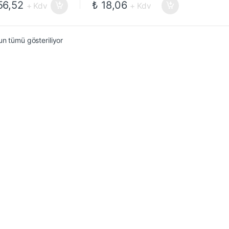
6,52
₺
18,06
+ Kdv
+ Kdv
n tümü gösteriliyor