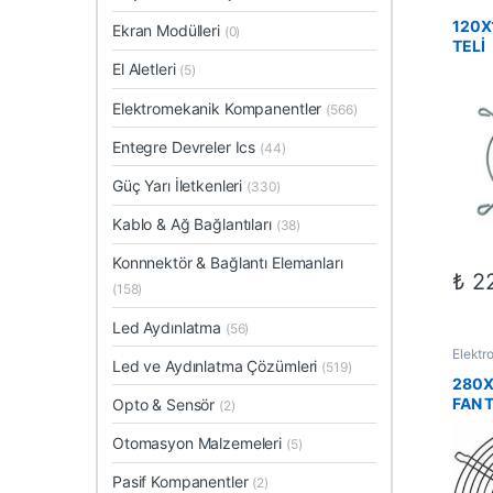
Fan Tel
120X
Ekran Modülleri
(0)
TELİ
El Aletleri
(5)
Elektromekanik Kompanentler
(566)
Entegre Devreler Ics
(44)
Güç Yarı İletkenleri
(330)
Kablo & Ağ Bağlantıları
(38)
Konnnektör & Bağlantı Elemanları
₺
22
(158)
Led Aydınlatma
(56)
Elektr
Led ve Aydınlatma Çözümleri
Fan Tel
(519)
280
FAN T
Opto & Sensör
(2)
Otomasyon Malzemeleri
(5)
Pasif Kompanentler
(2)