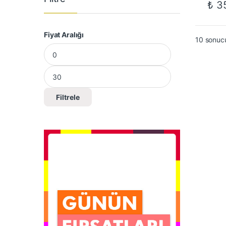
₺
35
Fiyat Aralığı
10 sonucu
En düşük fiyat
En yüksek fiyat
Filtrele