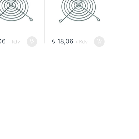
06
₺
18,06
+ Kdv
+ Kdv