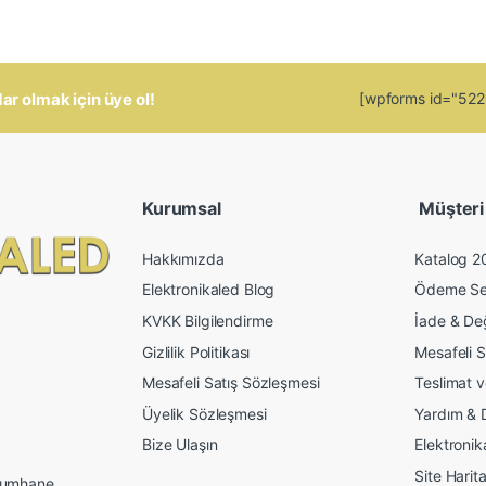
 olmak için üye ol!
[wpforms id="5223"
Kurumsal
Müşteri İ
Hakkımızda
Katalog 2
Elektronikaled Blog
Ödeme Se
KVKK Bilgilendirme
İade & De
Gizlilik Politikası
Mesafeli S
Mesafeli Satış Sözleşmesi
Teslimat 
Üyelik Sözleşmesi
Yardım & 
Bize Ulaşın
Elektroni
Site Harita
 Mumhane