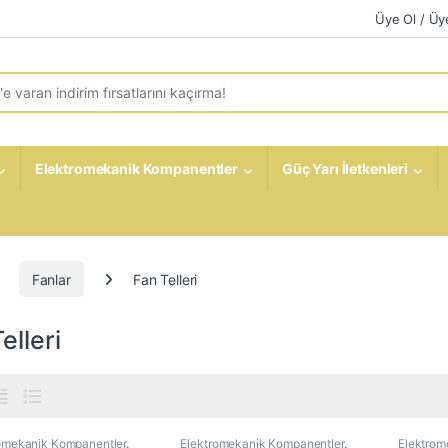
Üye Ol / Üye
r:
Elektromekanik Kompanentler
Güç Yarı İletkenleri
Fanlar
Fan Telleri
elleri
omekanik Kompanentler
,
Elektromekanik Kompanentler
,
Elektrom