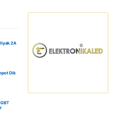
Diyak 2A
mpot Dik
IGBT
r