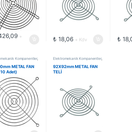
426,09
+
₺
18,06
₺
18,
+ Kdv
omekanik Kompanentler
,
Elektromekanik Kompanentler
,
leri
,
Fanlar
Fan Telleri
,
Fanlar
0mm METAL FAN
92X92mm METAL FAN
(10 Adet)
TELİ