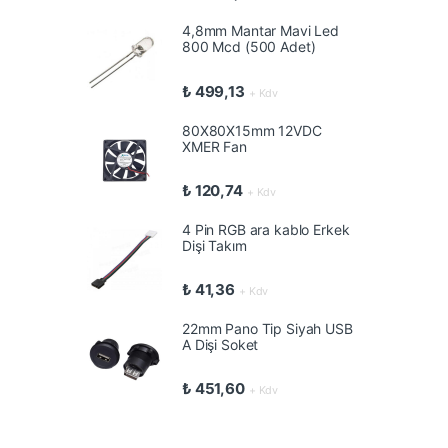
4,8mm Mantar Mavi Led
800 Mcd (500 Adet)
₺
499,13
+ Kdv
80X80X15mm 12VDC
XMER Fan
₺
120,74
+ Kdv
4 Pin RGB ara kablo Erkek
Dişi Takım
₺
41,36
+ Kdv
22mm Pano Tip Siyah USB
A Dişi Soket
₺
451,60
+ Kdv