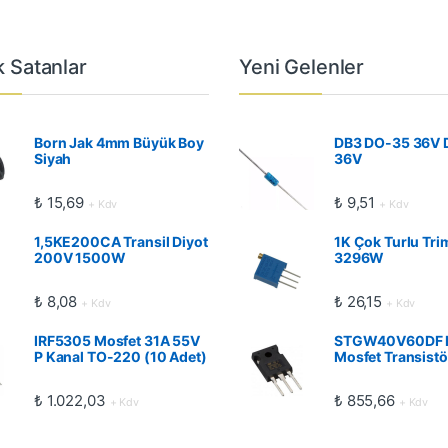
 Satanlar
Yeni Gelenler
Born Jak 4mm Büyük Boy
DB3 DO-35 36V 
Siyah
36V
₺
15,69
₺
9,51
+ Kdv
+ Kdv
1,5KE200CA Transil Diyot
1K Çok Turlu Tri
200V 1500W
3296W
₺
8,08
₺
26,15
+ Kdv
+ Kdv
IRF5305 Mosfet 31A 55V
STGW40V60DF 
P Kanal TO-220 (10 Adet)
Mosfet Transistö
₺
1.022,03
₺
855,66
+ Kdv
+ Kdv