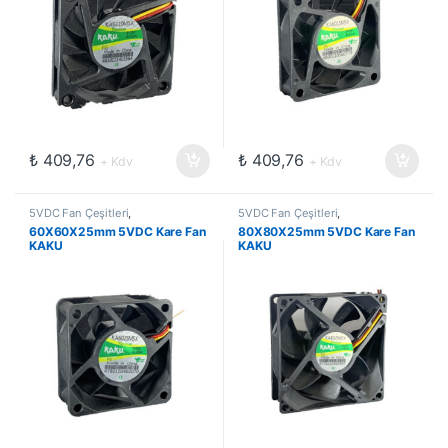
₺
409,76
₺
409,76
+ Kdv
+ Kdv
5VDC Fan Çeşitleri
,
5VDC Fan Çeşitleri
,
Elektromekanik Kompanentler
,
Elektromekanik Kompanentler
,
60X60X25mm 5VDC Kare Fan
80X80X25mm 5VDC Kare Fan
Fanlar
Fanlar
KAKU
KAKU