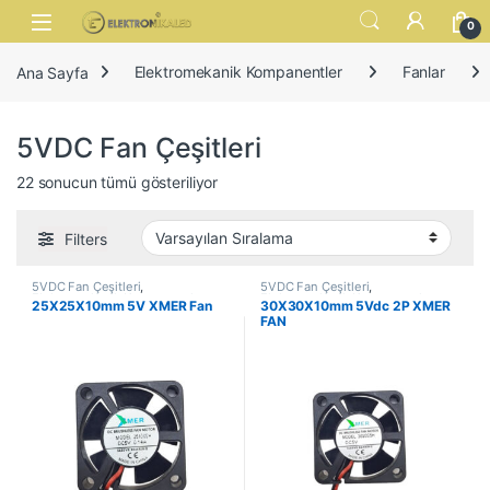
Skip to navigation
Skip to content
Open
0
Ana Sayfa
Elektromekanik Kompanentler
Fanlar
5VDC Fan Çeşitleri
22 sonucun tümü gösteriliyor
Filters
5VDC Fan Çeşitleri
,
5VDC Fan Çeşitleri
,
Elektromekanik Kompanentler
,
Elektromekanik Kompanentler
,
25X25X10mm 5V XMER Fan
30X30X10mm 5Vdc 2P XMER
Fanlar
Fanlar
FAN