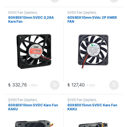
5VDC Fan Çeşitleri
,
5VDC Fan Çeşitleri
,
Elektromekanik Kompanentler
,
Elektromekanik Kompanentler
,
60X60X10mm 5VDC 0,26A
60X60X10mm 5Vdc 2P XMER
Fanlar
Fanlar
Kare Fan
FAN
₺
332,76
₺
127,40
+ Kdv
+ Kdv
5VDC Fan Çeşitleri
,
5VDC Fan Çeşitleri
,
Elektromekanik Kompanentler
,
Elektromekanik Kompanentler
,
60X60X10mm 5VDC Kare Fan
60X60X15mm 5VDC Kare Fan
Fanlar
Fanlar
KAKU
KAKU