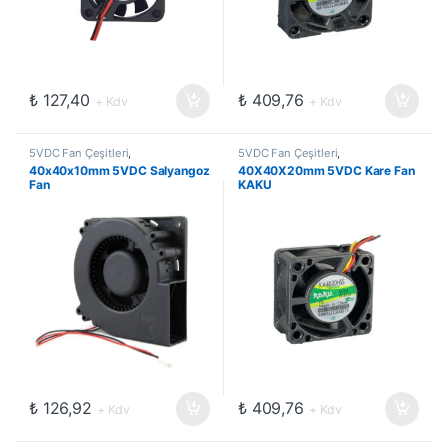
₺
127,40
₺
409,76
+ Kdv
+ Kdv
5VDC Fan Çeşitleri
,
5VDC Fan Çeşitleri
,
Elektromekanik Kompanentler
,
Elektromekanik Kompanentler
,
40x40x10mm 5VDC Salyangoz
40X40X20mm 5VDC Kare Fan
Fanlar
Fanlar
Fan
KAKU
₺
126,92
₺
409,76
+ Kdv
+ Kdv