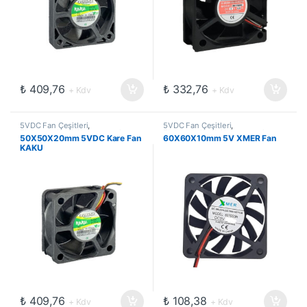
₺
409,76
₺
332,76
+ Kdv
+ Kdv
5VDC Fan Çeşitleri
,
5VDC Fan Çeşitleri
,
Elektromekanik Kompanentler
,
Elektromekanik Kompanentler
,
50X50X20mm 5VDC Kare Fan
60X60X10mm 5V XMER Fan
Fanlar
Fanlar
KAKU
₺
409,76
₺
108,38
+ Kdv
+ Kdv