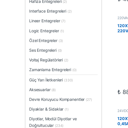
Hafıza Entegreleri
(2)
Interface Entegreleri
(2)
220VAC
Lineer Entegreler
(7)
Elektr
Fanlar
120
Logic Entegreler
220V
(1)
Özel Entegreler
(3)
Ses Entegreleri
(0)
Voltaj Regülatörleri
(2)
Zamanlama Entegreleri
(0)
Güç Yarı İletkenleri
(330)
Aksesuarlar
(8)
₺
88
Devre Koruyucu Kompanentler
(27)
Diyaklar & Sidaklar
(1)
24VDC 
Elektr
Fanlar
120X
Diyotlar, Modül Diyotlar ve
0,45A
Doğrultucular
(234)