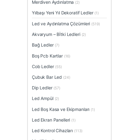
Merdiven Aydınlatma
(2)
Yılbaşı Yeni Yıl Dekoratif Ledler
(1)
Led ve Aydınlatma Çözümleri
(519)
Akvaryum – Bİtki Ledleri
(2)
Bağ Ledler
(7)
Boş Pcb Kartlar
(16)
Cob Ledler
(55)
Çubuk Bar Led
(24)
Dip Ledler
(57)
Led Ampül
(2)
Led Boş Kasa ve Ekipmanları
(1)
Led Ekran Panelleri
(1)
Led Kontrol Cihazları
(113)