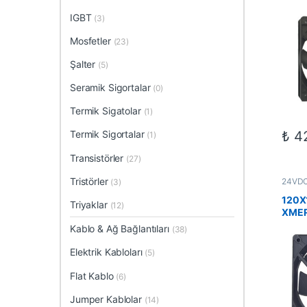
IGBT
(3)
Mosfetler
(23)
Şalter
(5)
Seramik Sigortalar
(0)
Termik Sigatolar
(1)
₺
42
Termik Sigortalar
(1)
Transistörler
(27)
Tristörler
24VDC 
(3)
Elektr
Fanlar
120X
Triyaklar
(12)
XMER
Kablo & Ağ Bağlantıları
(38)
Elektrik Kabloları
(5)
Flat Kablo
(6)
Jumper Kablolar
(14)