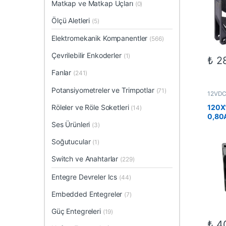
Matkap ve Matkap Uçları
(0)
Ölçü Aletleri
(5)
Elektromekanik Kompanentler
(566)
Çevrilebilir Enkoderler
(1)
₺
28
Fanlar
(241)
Potansiyometreler ve Trimpotlar
(71)
12VDC 
Elektr
Fanlar
Röleler ve Röle Soketleri
120X
(14)
0,80
Ses Ürünleri
(3)
Soğutucular
(1)
Switch ve Anahtarlar
(229)
Entegre Devreler Ics
(44)
Embedded Entegreler
(7)
Güç Entegreleri
(19)
₺
40