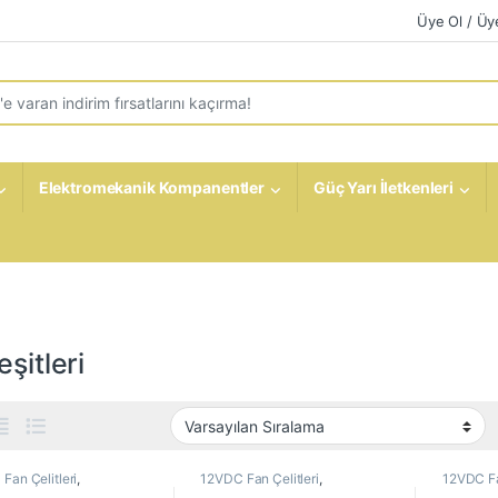
Üye Ol / Üye
r:
Elektromekanik Kompanentler
Güç Yarı İletkenleri
eşitleri
Fan Çelitleri
,
12VDC Fan Çelitleri
,
12VDC Fa
omekanik Kompanentler
,
Elektromekanik Kompanentler
,
Elektrom