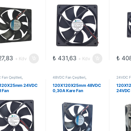
7,83
₺
431,63
₺
408
+ Kdv
+ Kdv
Fan Çeşitleri
,
48VDC Fan Çeşitleri
,
24VDC Fa
omekanik Kompanentler
,
Elektromekanik Kompanentler
,
Elektrom
Fanlar
Fanlar
120X25mm 24VDC
120X120X25mm 48VDC
120X1
 Fan
0,30A Kare Fan
24VDC 