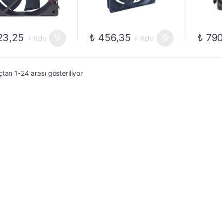
3,25
₺
456,35
₺
790
+ Kdv
+ Kdv
tan 1-24 arası gösteriliyor