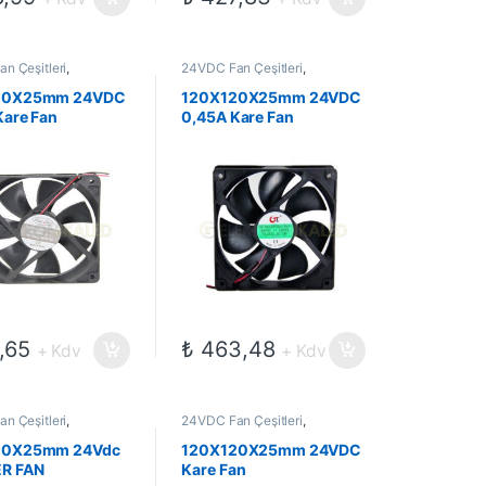
n Çeşitleri
,
24VDC Fan Çeşitleri
,
ekanik Kompanentler
,
Elektromekanik Kompanentler
,
Fanlar
20X25mm 24VDC
120X120X25mm 24VDC
Kare Fan
0,45A Kare Fan
,65
₺
463,48
+ Kdv
+ Kdv
n Çeşitleri
,
24VDC Fan Çeşitleri
,
ekanik Kompanentler
,
Elektromekanik Kompanentler
,
Fanlar
20X25mm 24Vdc
120X120X25mm 24VDC
R FAN
Kare Fan