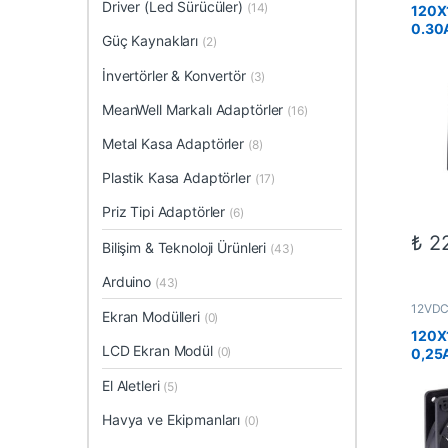
Driver (Led Sürücüler)
Fanlar
(14)
120X
0.30
Güç Kaynakları
(2)
İnvertörler & Konvertör
(3)
MeanWell Markalı Adaptörler
(16)
Metal Kasa Adaptörler
(8)
Plastik Kasa Adaptörler
(17)
Priz Tipi Adaptörler
(6)
₺
22
Bilişim & Teknoloji Ürünleri
(43)
Arduino
(43)
12VDC 
Ekran Modülleri
(0)
Elektr
Fanlar
120X
LCD Ekran Modül
(0)
0,25A
El Aletleri
(5)
Havya ve Ekipmanları
(0)