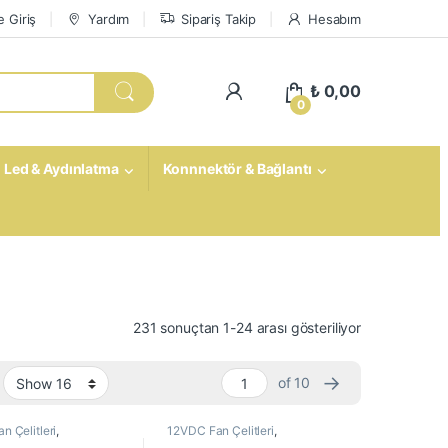
 Giriş
Yardım
Sipariş Takip
Hesabım
My Account
₺
0,00
0
Led & Aydınlatma
Konnnektör & Bağlantı
231 sonuçtan 1-24 arası gösteriliyor
→
of 10
n Çelitleri
,
12VDC Fan Çelitleri
,
ekanik Kompanentler
,
Elektromekanik Kompanentler
,