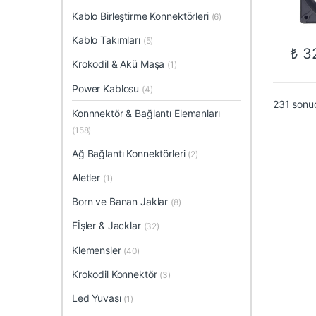
Kablo Birleştirme Konnektörleri
(6)
Kablo Takımları
(5)
₺
32
Krokodil & Akü Maşa
(1)
Power Kablosu
(4)
231 sonuç
Konnnektör & Bağlantı Elemanları
(158)
Ağ Bağlantı Konnektörleri
(2)
Aletler
(1)
Born ve Banan Jaklar
(8)
Fİşler & Jacklar
(32)
Klemensler
(40)
Krokodil Konnektör
(3)
Led Yuvası
(1)