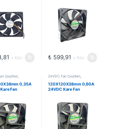
,81
₺
599,91
+ Kdv
+ Kdv
n Çeşitleri
,
24VDC Fan Çeşitleri
,
ekanik Kompanentler
,
Elektromekanik Kompanentler
,
Fanlar
20X38mm 0,35A
120X120X38mm 0,60A
Kare Fan
24VDC Kare Fan