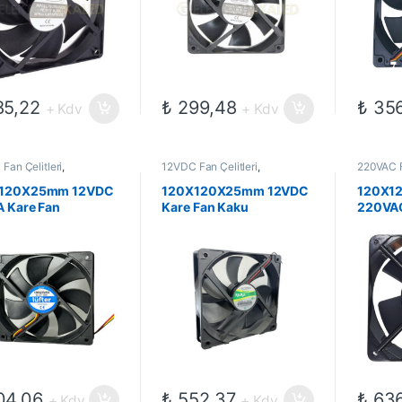
5,22
₺
299,48
₺
356
+ Kdv
+ Kdv
Fan Çelitleri
,
12VDC Fan Çelitleri
,
220VAC F
omekanik Kompanentler
,
Elektromekanik Kompanentler
,
Elektrom
Fanlar
Fanlar
120X25mm 12VDC
120X120X25mm 12VDC
120X1
A Kare Fan
Kare Fan Kaku
220VAC
4,06
₺
552,37
₺
636
+ Kdv
+ Kdv