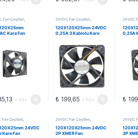
 Fan Çeşitleri
,
24VDC Fan Çeşitleri
,
24VDC Fa
omekanik Kompanentler
,
Elektromekanik Kompanentler
,
Elektrom
Fanlar
Fanlar
X120X25mm
120X120X25mm 24VDC
120X1
AC Kare Fan
0,25A 3 Kablolu Kare
0,25A 
Fan
5,13
₺
199,65
₺
199
+ Kdv
+ Kdv
Fan Çeşitleri
,
24VDC Fan Çeşitleri
,
24VDC Fa
omekanik Kompanentler
,
Elektromekanik Kompanentler
,
Elektrom
Fanlar
Fanlar
120X25mm 24VDC
120X120X25mm 24VDC
120X1
 Kare Fan
2P XMER Fan
3P XME