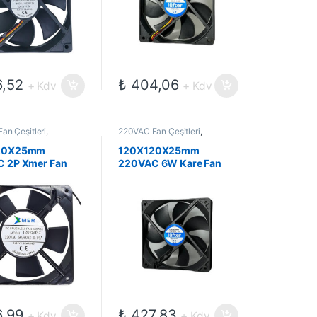
,52
₺
404,06
+ Kdv
+ Kdv
an Çeşitleri
,
220VAC Fan Çeşitleri
,
ekanik Kompanentler
,
Elektromekanik Kompanentler
,
Fanlar
20X25mm
120X120X25mm
 2P Xmer Fan
220VAC 6W Kare Fan
,99
₺
427,83
+ Kdv
+ Kdv