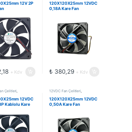
Fanlar
20X25mm 12V 2P
120X120X25mm 12VDC
an
0,18A Kare Fan
,18
₺
380,29
+ Kdv
+ Kdv
n Çelitleri
,
12VDC Fan Çelitleri
,
ekanik Kompanentler
,
Elektromekanik Kompanentler
,
Fanlar
20X25mm 12VDC
120X120X25mm 12VDC
3P Kablolu Kare
0,50A Kare Fan