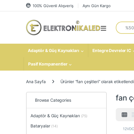
Skip to navigation
Skip to content
100% Güvenli Alışveriş
Aynı Gün Kargo
Search fo
Open
Adaptör & Güç Kaynakları
Entegre Devreler IC
Pasif Kompanentler
Ana Sayfa
Ürünler “fan çeşitleri” olarak etiketlendi
fan ç
Browse Categories
Adaptör & Güç Kaynakları
(75)
Bataryalar
(14)
12VDC 
Elektr