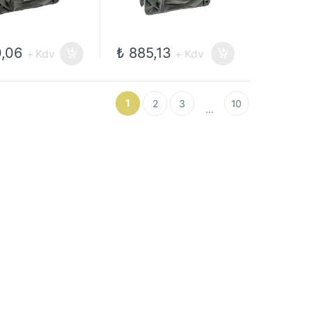
,06
₺
885,13
+ Kdv
+ Kdv
1
2
3
10
…