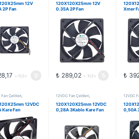
Fanlar
Fanlar
120X25mm 12V
120X120X25mm 12V
120X1
A 2P Fan
0.35A 2P Fan
Xmer F
8,17
₺
289,02
₺
392
+ Kdv
+ Kdv
Fan Çelitleri
,
12VDC Fan Çelitleri
,
12VDC Fa
omekanik Kompanentler
,
Elektromekanik Kompanentler
,
Elektrom
Fanlar
Fanlar
120X25mm 12VDC
120X120X25mm 12VDC
120X1
 Kare Fan
0,28A 3Kablo Kare Fan
0,50A 
Fan