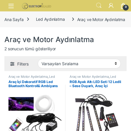
Skip to navigation
Skip to content
Open
0
Ana Sayfa
Led Aydınlatma
Araç ve Motor Aydınlatma
Araç ve Motor Aydınlatma
2 sonucun tümü gösteriliyor
Filters
Araç ve Motor Aydınlatma
,
Led
Araç ve Motor Aydınlatma
,
Led
Aydınlatma
,
Otomobil Ambiyans
Aydınlatma
,
Otomobil Ambiyans
Araç İçi Dekoratif RGB Led
RGB Ayak Altı LED Seti 12 Ledli
Led
Led
Bluetooth Kontrollü Ambiyans
– Sese Duyarlı, Araç İçi
Seti
Aydınlatma