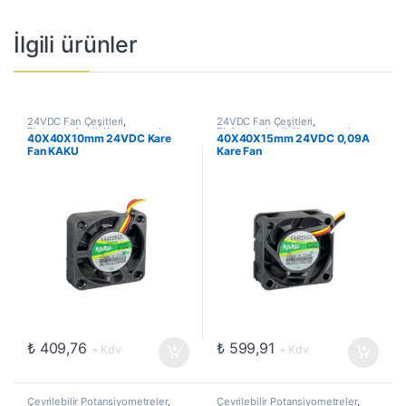
İlgili ürünler
24VDC Fan Çeşitleri
,
24VDC Fan Çeşitleri
,
Elektromekanik Kompanentler
,
Elektromekanik Kompanentler
,
40X40X10mm 24VDC Kare
40X40X15mm 24VDC 0,09A
Fanlar
Fanlar
Fan KAKU
Kare Fan
₺
409,76
₺
599,91
+ Kdv
+ Kdv
Çevrilebilir Potansiyometreler
,
Çevrilebilir Potansiyometreler
,