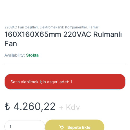
220VAC Fan Çeşitleri
,
Elektromekanik Kompanentler
,
Fanlar
160X160X65mm 220VAC Rulmanlı
Fan
Availability:
Stokta
Satın alabilmek için asgari adet: 1
₺
4.260,22
+ Kdv
160X160X65mm 220VAC Rulmanlı Fan quantity
Sepete Ekle