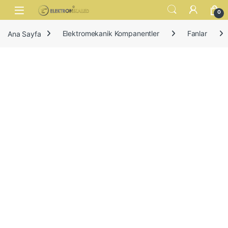
Skip to navigation
Skip to content
Open
0
Ana Sayfa
Elektromekanik Kompanentler
Fanlar