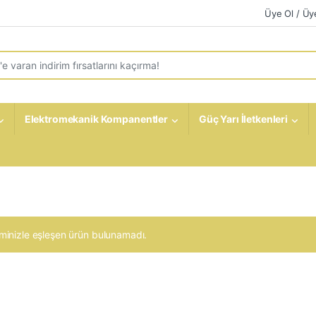
Üye Ol / Üye
r:
Elektromekanik Kompanentler
Güç Yarı İletkenleri
minizle eşleşen ürün bulunamadı.