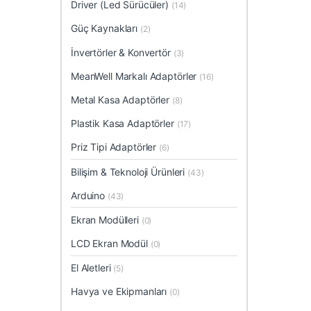
Driver (Led Sürücüler)
(14)
Güç Kaynakları
(2)
İnvertörler & Konvertör
(3)
MeanWell Markalı Adaptörler
(16)
Metal Kasa Adaptörler
(8)
Plastik Kasa Adaptörler
(17)
Priz Tipi Adaptörler
(6)
Bilişim & Teknoloji Ürünleri
(43)
Arduino
(43)
Ekran Modülleri
(0)
LCD Ekran Modül
(0)
El Aletleri
(5)
Havya ve Ekipmanları
(0)