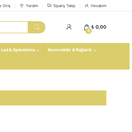
 Giriş
Yardım
Sipariş Takip
Hesabım
My Account
₺
0,00
0
Led & Aydınlatma
Konnnektör & Bağlantı