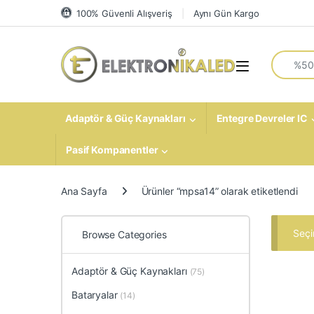
Skip to navigation
Skip to content
100% Güvenli Alışveriş
Aynı Gün Kargo
Search fo
Open
Adaptör & Güç Kaynakları
Entegre Devreler IC
Pasif Kompanentler
Ana Sayfa
Ürünler “mpsa14” olarak etiketlendi
Seçi
Browse Categories
Adaptör & Güç Kaynakları
(75)
Bataryalar
(14)