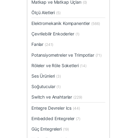
Matkap ve Matkap Uçları
(0)
Ölçü Aletleri
(5)
Elektromekanik Kompanentler
(566)
Çevrilebilir Enkoderler
(1)
Fanlar
(241)
Potansiyometreler ve Trimpotlar
(71)
Röleler ve Röle Soketleri
(14)
Ses Ürünleri
(3)
Soğutucular
(1)
Switch ve Anahtarlar
(229)
Entegre Devreler Ics
(44)
Embedded Entegreler
(7)
Güç Entegreleri
(19)