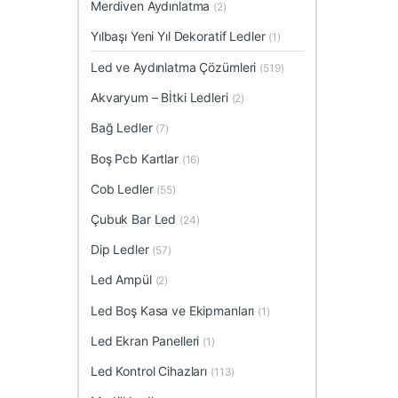
Merdiven Aydınlatma
(2)
Yılbaşı Yeni Yıl Dekoratif Ledler
(1)
Led ve Aydınlatma Çözümleri
(519)
Akvaryum – Bİtki Ledleri
(2)
Bağ Ledler
(7)
Boş Pcb Kartlar
(16)
Cob Ledler
(55)
Çubuk Bar Led
(24)
Dip Ledler
(57)
Led Ampül
(2)
Led Boş Kasa ve Ekipmanları
(1)
Led Ekran Panelleri
(1)
Led Kontrol Cihazları
(113)