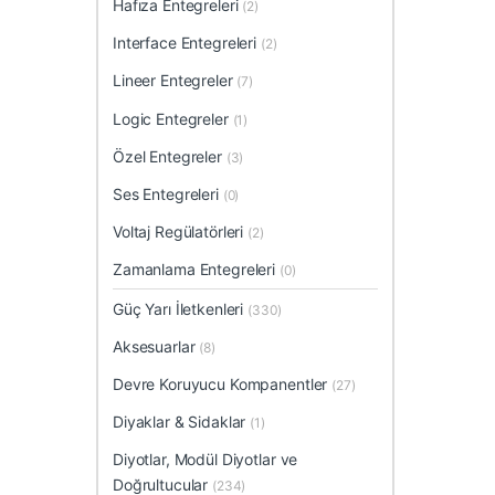
Hafıza Entegreleri
(2)
Interface Entegreleri
(2)
Lineer Entegreler
(7)
Logic Entegreler
(1)
Özel Entegreler
(3)
Ses Entegreleri
(0)
Voltaj Regülatörleri
(2)
Zamanlama Entegreleri
(0)
Güç Yarı İletkenleri
(330)
Aksesuarlar
(8)
Devre Koruyucu Kompanentler
(27)
Diyaklar & Sidaklar
(1)
Diyotlar, Modül Diyotlar ve
Doğrultucular
(234)