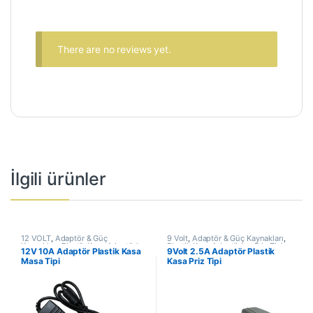
There are no reviews yet.
İlgili ürünler
12 VOLT
,
Adaptör & Güç
9 Volt
,
Adaptör & Güç Kaynakları
,
Kaynakları
,
Plastik Kasa Adaptörler
Plastik Kasa Adaptörler
,
Priz Tipi
12V 10A Adaptör Plastik Kasa
9Volt 2.5A Adaptör Plastik
Adaptörler
Masa Tipi
Kasa Priz Tipi