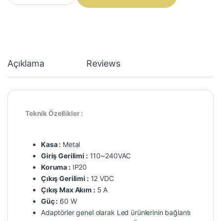
Açıklama
Reviews
Teknik Özellikler :
Kasa :
Metal
Giriş Gerilimi :
110~240VAC
Koruma :
IP20
Çıkış Gerilimi :
12 VDC
Çıkış Max Akım :
5 A
Güç :
60 W
Adaptörler genel olarak Led ürünlerinin bağlantı