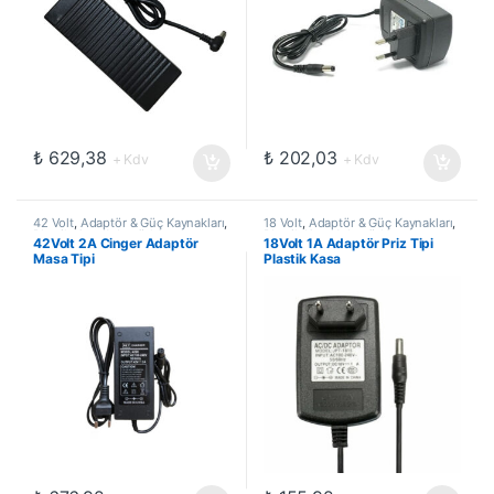
₺
629,38
₺
202,03
+ Kdv
+ Kdv
42 Volt
,
Adaptör & Güç Kaynakları
,
18 Volt
,
Adaptör & Güç Kaynakları
,
Plastik Kasa Adaptörler
Plastik Kasa Adaptörler
42Volt 2A Cinger Adaptör
18Volt 1A Adaptör Priz Tipi
Masa Tipi
Plastik Kasa