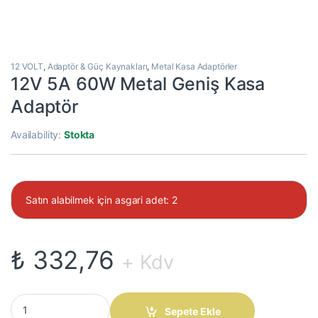
12 VOLT
,
Adaptör & Güç Kaynakları
,
Metal Kasa Adaptörler
12V 5A 60W Metal Geniş Kasa
Adaptör
Availability:
Stokta
Satın alabilmek için asgari adet: 2
₺
332,76
+ Kdv
12V 5A 60W Metal Geniş Kasa Adaptör quantity
Sepete Ekle