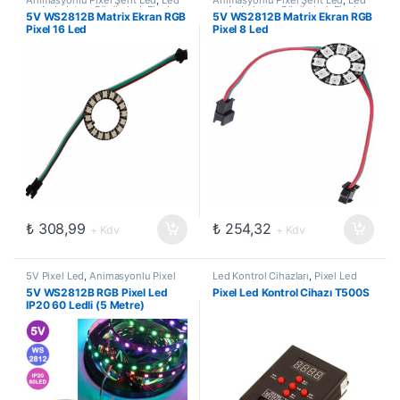
Animasyonlu Pixel Şerit Led
,
Led
Animasyonlu Pixel Şerit Led
,
Led
ve Aydınlatma Çözümleri
,
Pixel
ve Aydınlatma Çözümleri
,
Pixel
5V WS2812B Matrix Ekran RGB
5V WS2812B Matrix Ekran RGB
Led Modül
,
Pixel Matrix Ekranlar
Led Modül
,
Pixel Matrix Ekranlar
Pixel 16 Led
Pixel 8 Led
₺
308,99
₺
254,32
+ Kdv
+ Kdv
5V Pixel Led
,
Animasyonlu Pixel
Led Kontrol Cihazları
,
Pixel Led
Şerit Led
,
Led ve Aydınlatma
Kontrol Cihazları
5V WS2812B RGB Pixel Led
Pixel Led Kontrol Cihazı T500S
Çözümleri
IP20 60 Ledli (5 Metre)