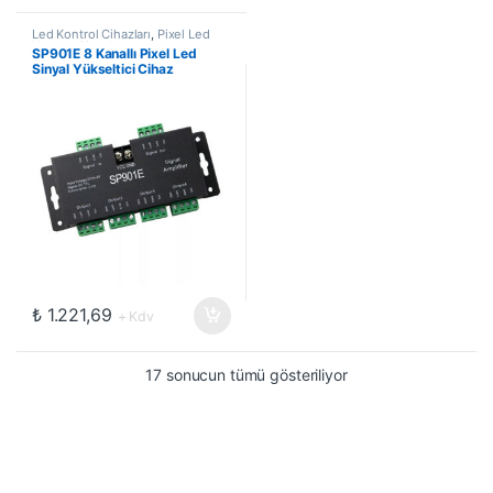
Led Kontrol Cihazları
,
Pixel Led
Kontrol Cihazları
SP901E 8 Kanallı Pixel Led
Sinyal Yükseltici Cihaz
₺
1.221,69
+ Kdv
17 sonucun tümü gösteriliyor