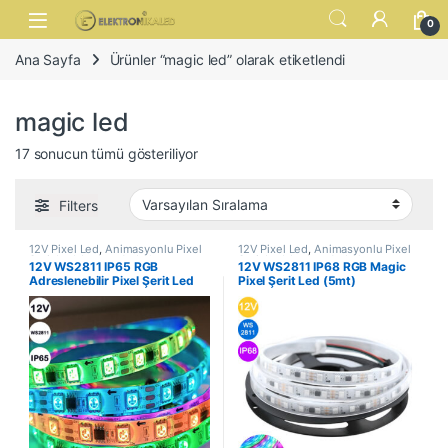
Skip to navigation
Skip to content
Open
0
Ana Sayfa
Ürünler “magic led” olarak etiketlendi
magic led
17 sonucun tümü gösteriliyor
Filters
12V Pixel Led
,
Animasyonlu Pixel
12V Pixel Led
,
Animasyonlu Pixel
Şerit Led
,
Led ve Aydınlatma
Şerit Led
,
Led ve Aydınlatma
12V WS2811 IP65 RGB
12V WS2811 IP68 RGB Magic
Çözümleri
Çözümleri
Adreslenebilir Pixel Şerit Led
Pixel Şerit Led (5mt)
(5mt)