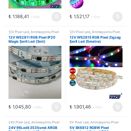
₺
1.188,41
₺
1.521,17
+ Kdv
+ Kdv
12V Pixel Led
,
Animasyonlu Pixel
12V Pixel Led
,
Animasyonlu Pixel
Şerit Led
,
Led ve Aydınlatma
Şerit Led
,
Led ve Aydınlatma
12V WS2811 RGB Pixel IP20
12V WS2815 RGB Pixel Zigzag
Çözümleri
Çözümleri
Magic Şerit Led (5mt)
Şerit Led (5metre)
₺
1.045,80
₺
1.901,46
+ Kdv
+ Kdv
24V Pixel Led
,
Animasyonlu Pixel
5V Pixel Led
,
Animasyonlu Pixel
Şerit Led
,
Led ve Aydınlatma
Şerit Led
,
Led ve Aydınlatma
24V 96Ledli 3535smd ARGB
5V SK6812 RGBW Pixel
Çözümleri
Çözümleri