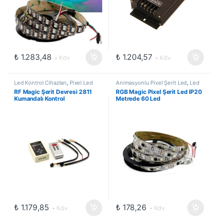
₺
1.283,48
₺
1.204,57
+ Kdv
+ Kdv
Led Kontrol Cihazları
,
Pixel Led
Animasyonlu Pixel Şerit Led
,
Led
Kontrol Cihazları
ve Aydınlatma Çözümleri
RF Magic Şerit Devresi 2811
RGB Magic Pixel Şerit Led IP20
Kumandalı Kontrol
Metrede 60 Led
₺
1.179,85
₺
178,26
+ Kdv
+ Kdv