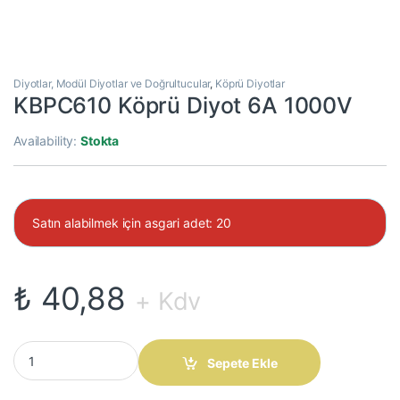
Diyotlar, Modül Diyotlar ve Doğrultucular
,
Köprü Diyotlar
KBPC610 Köprü Diyot 6A 1000V
Availability:
Stokta
Satın alabilmek için asgari adet: 20
₺
40,88
+ Kdv
KBPC610 Köprü Diyot 6A 1000V quantity
Sepete Ekle