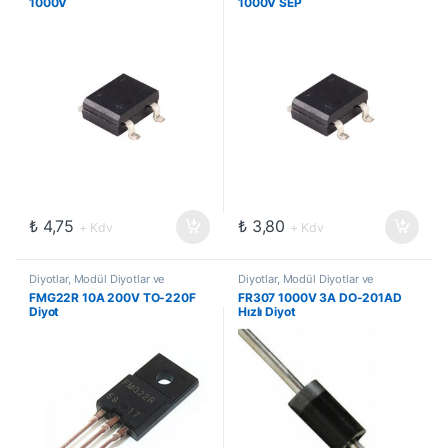
1000V
1000V SEP
₺
4,75
₺
3,80
+ Kdv
+ Kdv
Diyotlar, Modül Diyotlar ve
Diyotlar, Modül Diyotlar ve
Doğrultucular
,
Genel Amaçlı
Doğrultucular
,
Hızlı Diyotlar
FMG22R 10A 200V TO-220F
FR307 1000V 3A DO-201AD
Diyotlar
Diyot
Hızlı Diyot