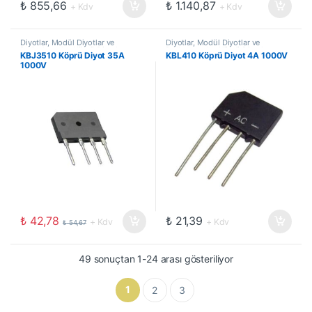
₺
855,66
₺
1.140,87
+ Kdv
+ Kdv
Diyotlar, Modül Diyotlar ve
Diyotlar, Modül Diyotlar ve
Doğrultucular
,
Köprü Diyotlar
Doğrultucular
,
Köprü Diyotlar
KBJ3510 Köprü Diyot 35A
KBL410 Köprü Diyot 4A 1000V
1000V
₺
42,78
₺
21,39
+ Kdv
+ Kdv
₺
54,67
49 sonuçtan 1-24 arası gösteriliyor
1
2
3