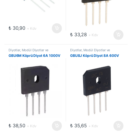
₺
30,90
+ Kdv
₺
33,28
+ Kdv
Diyotlar, Modül Diyotlar ve
Diyotlar, Modül Diyotlar ve
Doğrultucular
,
Köprü Diyotlar
Doğrultucular
,
Köprü Diyotlar
GBU6M Köprü Diyot 6A 1000V
GBU8J Köprü Diyot 8A 600V
₺
38,50
₺
35,65
+ Kdv
+ Kdv