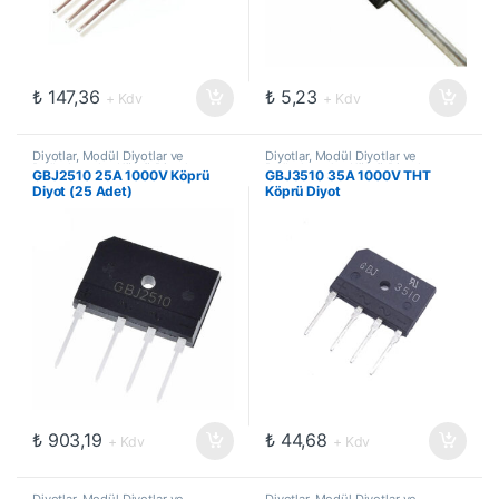
₺
147,36
₺
5,23
+ Kdv
+ Kdv
Diyotlar, Modül Diyotlar ve
Diyotlar, Modül Diyotlar ve
Doğrultucular
,
Köprü Diyotlar
Doğrultucular
,
Köprü Diyotlar
GBJ2510 25A 1000V Köprü
GBJ3510 35A 1000V THT
Diyot (25 Adet)
Köprü Diyot
₺
903,19
₺
44,68
+ Kdv
+ Kdv