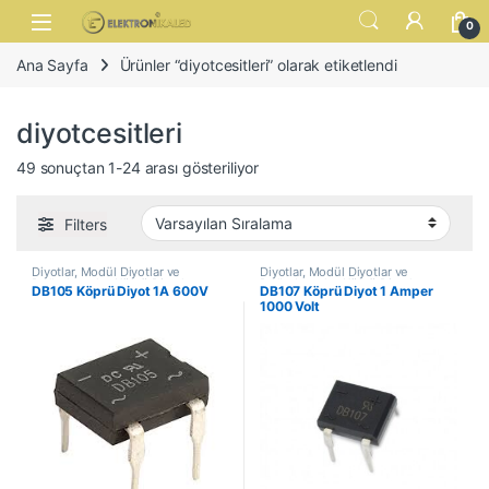
Skip to navigation
Skip to content
Open
0
Ana Sayfa
Ürünler “diyotcesitleri” olarak etiketlendi
diyotcesitleri
49 sonuçtan 1-24 arası gösteriliyor
Filters
Diyotlar, Modül Diyotlar ve
Diyotlar, Modül Diyotlar ve
Doğrultucular
,
Köprü Diyotlar
Doğrultucular
,
Köprü Diyotlar
DB105 Köprü Diyot 1A 600V
DB107 Köprü Diyot 1 Amper
1000 Volt