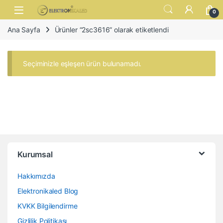
Skip to navigation
Skip to content
Open
0
Ana Sayfa
Ürünler “2sc3616” olarak etiketlendi
Seçiminizle eşleşen ürün bulunamadı.
Kurumsal
Hakkımızda
Elektronikaled Blog
KVKK Bilgilendirme
Gizlilik Politikası