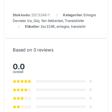
Stok kodu:
2SC3246-1
Kategoriler:
Entegre
Devreler Ics
,
Güç Yarı İletkenleri
,
Transistörler
Etiketler:
2sc3246
,
entegre
,
transistör
Based on 0 reviews
0.0
overall
0
0
0
0