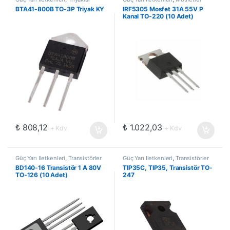
BTA41-800B TO-3P Triyak KY
IRF5305 Mosfet 31A 55V P
Kanal TO-220 (10 Adet)
₺
808,12
₺
1.022,03
+ Kdv
+ Kdv
Güç Yarı İletkenleri
,
Transistörler
Güç Yarı İletkenleri
,
Transistörler
BD140-16 Transistör 1 A 80V
TIP35C, TIP35, Transistör TO-
TO-126 (10 Adet)
247