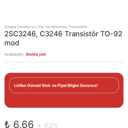
Entegre Devreler Ics
,
Güç Yarı İletkenleri
,
Transistörler
2SC3246, C3246 Transistör TO-92
mod
Availability:
Stokta yok
Lütfen Güncel Stok ve Fiyat Bilgisi Sorunuz!
₺
6,66
+ Kdv