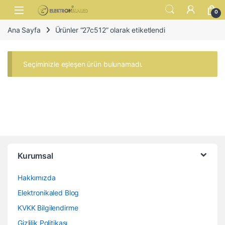
Skip to navigation
Skip to content
Open
0
Ana Sayfa
Ürünler “27c512” olarak etiketlendi
Seçiminizle eşleşen ürün bulunamadı.
Kurumsal
Hakkımızda
Elektronikaled Blog
KVKK Bilgilendirme
Gizlilik Politikası