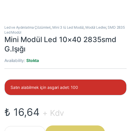
Led ve Aydınlatma Çözümleri
,
Mini 3 lü Led Modül
,
Modül Ledler
,
SMD 2835
Led Modül
Mini Modül Led 10×40 2835smd
G.Işığı
Availability:
Stokta
Satın alabilmek için asgari adet: 100
₺
16,64
+ Kdv
Mini Modül Led 10×40 2835smd G.Işığı quantity