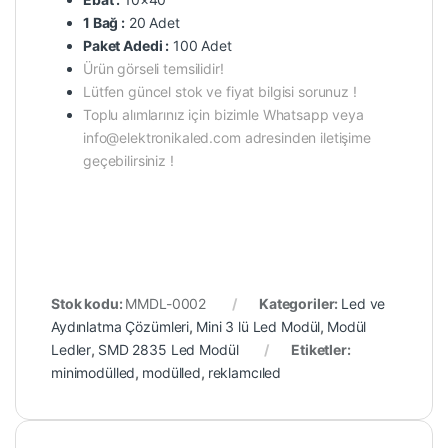
1 Bağ :
20 Adet
Paket Adedi :
100 Adet
Ürün görseli temsilidir!
Lütfen güncel stok ve fiyat bilgisi sorunuz !
Toplu alımlarınız için bizimle Whatsapp veya
info@elektronikaled.com adresinden iletişime
geçebilirsiniz !
Stok kodu:
MMDL-0002
Kategoriler:
Led ve
Aydınlatma Çözümleri
,
Mini 3 lü Led Modül
,
Modül
Ledler
,
SMD 2835 Led Modül
Etiketler:
minimodülled
,
modülled
,
reklamcıled