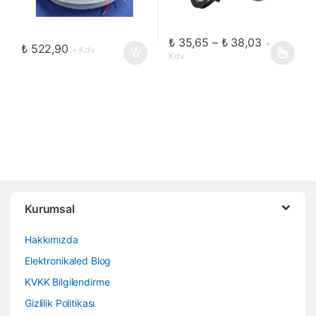
Fiyat aralı
₺
35,65
–
₺
38,03
+
₺
522,90
+ Kdv
Kdv
Bu ürünün birden fazla varyasyon
Kurumsal
Hakkımızda
Elektronikaled Blog
KVKK Bilgilendirme
Gizlilik Politikası