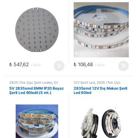
₺
547,62
₺
106,48
+ Kdv
+ Kdv
2835 (Tek Çip) Şerit Ledler
,
5V
12V Şerit Led
,
2835 (Tek Çip)
Şerit Led
,
5VOLT
,
İç Mekan Şerit
Şerit Ledler
,
Dış Mekan Şerit
5V 2835smd 8MM IP20 Beyaz
2835smd 12V Dış Mekan Şerit
Ledler
,
Led ve Aydınlatma
Ledler
,
Led ve Aydınlatma
Şerit Led 60ledli (5 mt.)
Led 60led
Çözümleri
,
Şerit Led
Çözümleri
,
Şerit Led