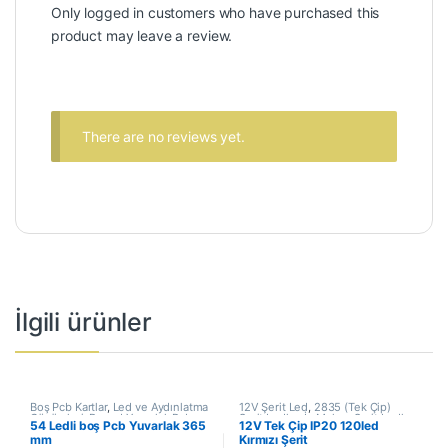
Only logged in customers who have purchased this
product may leave a review.
There are no reviews yet.
İlgili ürünler
Boş Pcb Kartlar
,
Led ve Aydınlatma
12V Şerit Led
,
2835 (Tek Çip)
Çözümleri
,
Raund Yuvarlak Pcb
Şerit Ledler
,
İç Mekan Şerit Ledler
,
54 Ledli boş Pcb Yuvarlak 365
12V Tek Çip IP20 120led
Led ve Aydınlatma Çözümleri
,
mm
Kırmızı Şerit
Şerit Led