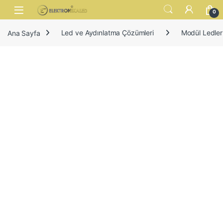
Skip to navigation
Skip to content
Open
0
Ana Sayfa
Led ve Aydınlatma Çözümleri
Modül Ledler