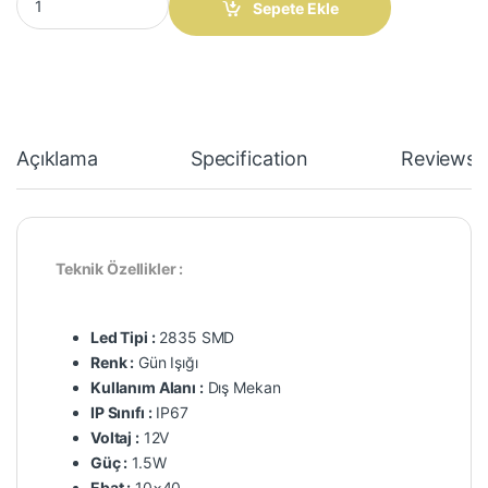
Sepete Ekle
Açıklama
Specification
Reviews
Teknik Özellikler :
Led Tipi :
2835 SMD
Renk :
Gün Işığı
Kullanım Alanı :
Dış Mekan
IP Sınıfı :
IP67
Voltaj :
12V
Güç :
1.5W
Ebat :
10×40