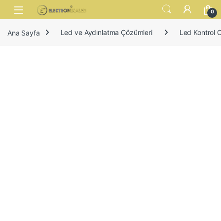
Skip to navigation
Skip to content
Open
0
Ana Sayfa
Led ve Aydınlatma Çözümleri
Led Kontrol C