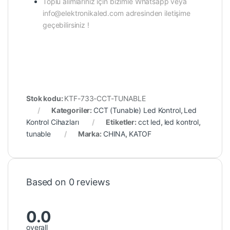
Toplu alımlarınız için bizimle Whatsapp veya
info@elektronikaled.com adresinden iletişime
geçebilirsiniz !
Stok kodu:
KTF-733-CCT-TUNABLE
Kategoriler:
CCT (Tunable) Led Kontrol
,
Led
Kontrol Cihazları
Etiketler:
cct led
,
led kontrol
,
tunable
Marka:
CHINA
,
KATOF
Based on 0 reviews
0.0
overall