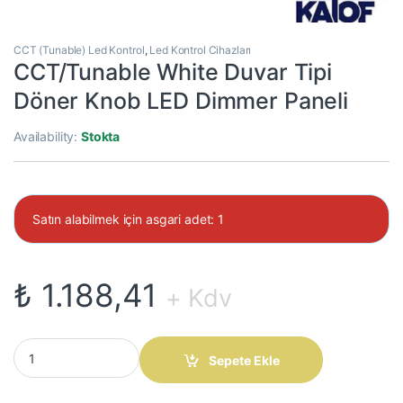
CCT (Tunable) Led Kontrol
,
Led Kontrol Cihazları
CCT/Tunable White Duvar Tipi
Döner Knob LED Dimmer Paneli
Availability:
Stokta
Satın alabilmek için asgari adet: 1
₺
1.188,41
+ Kdv
CCT/Tunable White Duvar Tipi Döner Knob LED Dimmer Paneli qu
Sepete Ekle