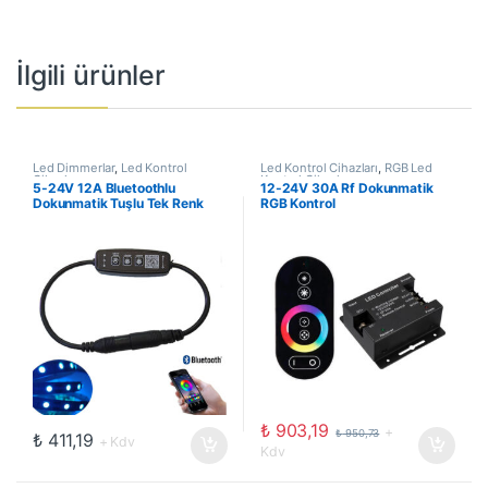
İlgili ürünler
Led Dimmerlar
,
Led Kontrol
Led Kontrol Cihazları
,
RGB Led
Cihazları
Kontrol Cihazları
5-24V 12A Bluetoothlu
12-24V 30A Rf Dokunmatik
Dokunmatik Tuşlu Tek Renk
RGB Kontrol
Led Dimmer
₺
903,19
+
₺
950,73
₺
411,19
+ Kdv
Kdv