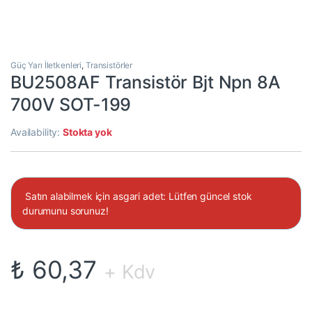
Güç Yarı İletkenleri
,
Transistörler
BU2508AF Transistör Bjt Npn 8A
700V SOT-199
Availability:
Stokta yok
Satın alabilmek için asgari adet: Lütfen güncel stok
durumunu sorunuz!
₺
60,37
+ Kdv