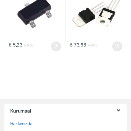
₺
5,23
₺
73,68
+ Kdv
+ Kdv
Kurumsal
Hakkımızda