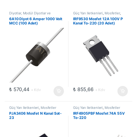
Diyotlar, Modül Diyotlar ve
Güç Yarı İletkenleri
,
Mosfetler
,
Doğrultucular
,
Genel Amaçlı
Transistörler
6A10 Diyot 6 Amper 1000 Volt
IRF9530 Mosfet 12A 100V P
Diyotlar
,
Güç Yarı İletkenleri
MCC (100 Adet)
Kanal To-220 (20 Adet)
₺
570,44
₺
855,66
+ Kdv
+ Kdv
Güç Yarı İletkenleri
,
Mosfetler
Güç Yarı İletkenleri
,
Mosfetler
PJA3406 Mosfet N Kanal Sot-
IRF4905PBF Mosfet 74A 55V
23
To-220