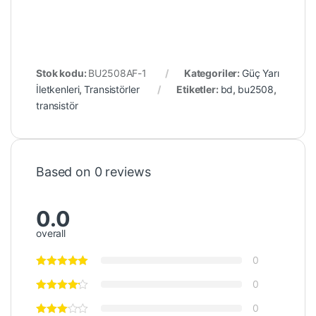
Stok kodu:
BU2508AF-1
Kategoriler:
Güç Yarı
İletkenleri
,
Transistörler
Etiketler:
bd
,
bu2508
,
transistör
Based on 0 reviews
0.0
overall
0
0
0