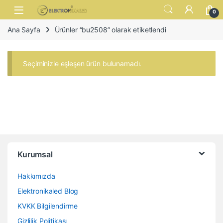
Skip to navigation
Skip to content
Open
0
Ana Sayfa
Ürünler “bu2508” olarak etiketlendi
Seçiminizle eşleşen ürün bulunamadı.
Kurumsal
Hakkımızda
Elektronikaled Blog
KVKK Bilgilendirme
Gizlilik Politikası