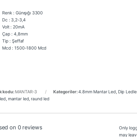
Renk : Günışığı 3300
Dc : 3,2-3,4
Volt : 20mA
Çap : 4,8mm
Tip : Şeffaf
Mcd : 1500-1800 Mcd
k kodu:
MANTAR-3
Kategoriler:
4.8mm Mantar Led
,
Dip Ledle
 led
,
mantar led
,
raund led
sed on 0 reviews
Only log
may leav