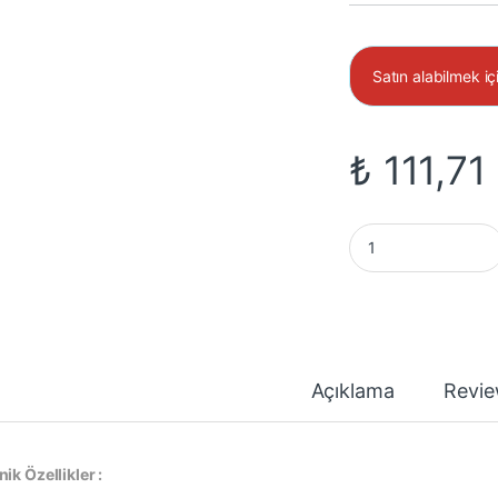
Satın alabilmek iç
₺
111,71
4,8mm Mantar Led 3
Açıklama
Revi
ik Özellikler :