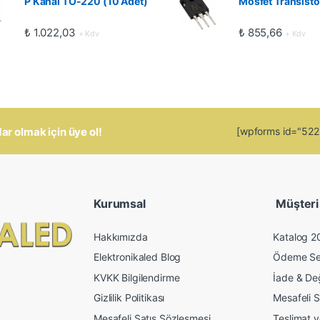
P Kanal TO-220 (10 Adet)
Mosfet Transistö
₺
1.022,03
₺
855,66
+ Kdv
+ Kdv
 olmak için üye ol!
[wpforms id="5223"
Kurumsal
Müşteri İ
Hakkımızda
Katalog 2
Elektronikaled Blog
Ödeme Se
KVKK Bilgilendirme
İade & De
Gizlilik Politikası
Mesafeli S
Mesafeli Satış Sözleşmesi
Teslimat 