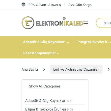
Skip to navigation
Skip to content
100% Güvenli Alışveriş
Aynı Gün Kargo
Search fo
Open
Adaptör & Güç Kaynakları
Entegre Devreler IC
Pasif Kompanentler
Ana Sayfa
Led ve Aydınlatma Çözümleri
Show All Categories
Adaptör & Güç Kaynakları
(75)
Bilişim & Teknoloji Ürünleri
(43)