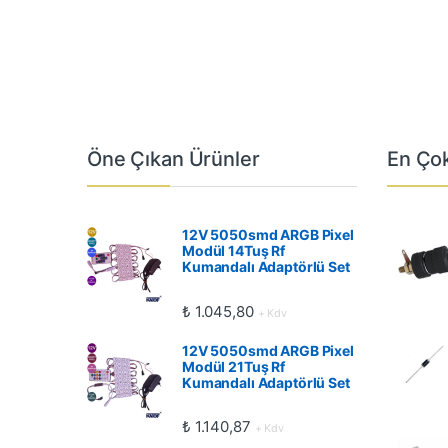
Öne Çıkan Ürünler
En Çok
12V 5050smd ARGB Pixel
Modül 14Tuş Rf
Kumandalı Adaptörlü Set
₺
1.045,80
+ Kdv
12V 5050smd ARGB Pixel
Modül 21Tuş Rf
Kumandalı Adaptörlü Set
₺
1.140,87
+ Kdv