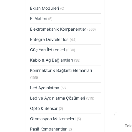
Ekran Modülleri
(0)
El Aletleri
(5)
Elektromekanik Kompanentler
(566)
Entegre Devreler Ics
(44)
Güç Yarı İletkenleri
(330)
Kablo & Ağ Bağlantıları
(38)
Konnnektör & Bağlantı Elemanları
(158)
Led Aydınlatma
(56)
Led ve Aydınlatma Çözümleri
(519)
Opto & Sensör
(2)
Otomasyon Malzemeleri
(5)
Tekn
Pasif Kompanentler
(2)