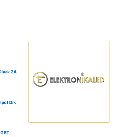
Diyak 2A
mpot Dik
IGBT