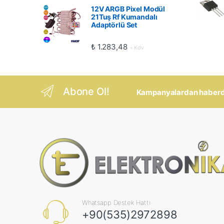
12V ARGB Pixel Modül
21Tuş Rf Kumandalı
Adaptörlü Set
₺
1.283,48
+ Kdv
Abone Ol!
Kampanyalardan haberdar
Whatsapp Destek Hattı
+90(535)2972898