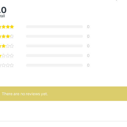
.0
all
0
0
0
0
0
There are no reviews yet.