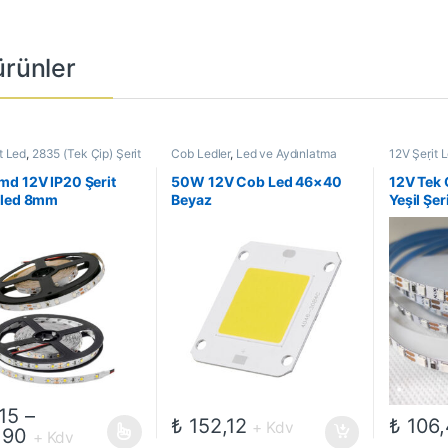
 ürünler
t Led
,
2835 (Tek Çip) Şerit
Cob Ledler
,
Led ve Aydınlatma
12V Şerit 
ç Mekan Şerit Ledler
,
Led
Çözümleri
Ledler
,
İç 
nlatma Çözümleri
,
Şerit
ve Aydınla
d 12V IP20 Şerit
50W 12V Cob Led 46×40
12V Tek 
Led
0led 8mm
Beyaz
Yeşil Şer
15
–
₺
152,12
₺
106,
+ Kdv
Fiyat aralığı: ₺ 26,15 - ₺ 30,90
,90
+ Kdv
ün birden fazla varyasyonu var. Seçenekler ürün sayfasından seçilebil