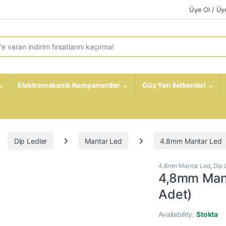
Üye Ol / Üye
r:
Elektromekanik Kompanentler
Güç Yarı İletkenleri
Dip Ledler
Mantar Led
4.8mm Mantar Led
4.8mm Mantar Led
,
Dip 
4,8mm Mant
Adet)
Availability:
Stokta