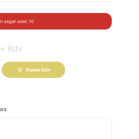
in asgari adet: 10
+ Kdv
300 Celvin (100 Adet) quantity
Sepete Ekle
ews