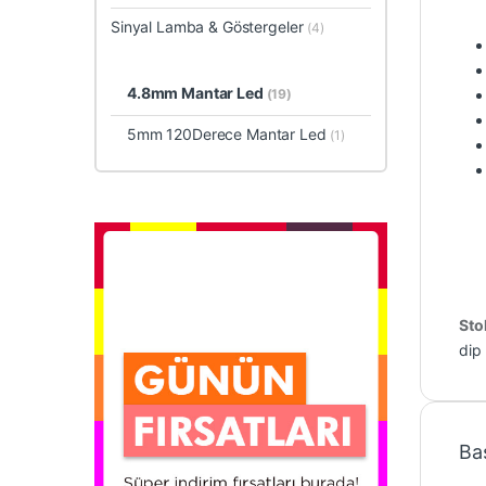
Sinyal Lamba & Göstergeler
(4)
4.8mm Mantar Led
(19)
5mm 120Derece Mantar Led
(1)
Sto
dip
Ba