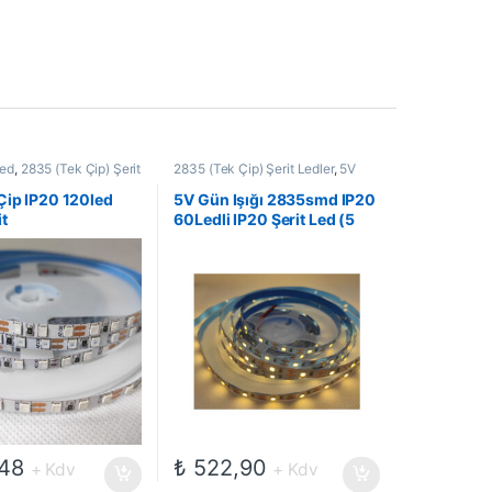
Led
,
2835 (Tek Çip) Şerit
2835 (Tek Çip) Şerit Ledler
,
5V
Mekan Şerit Ledler
,
Led
Şerit Led
,
Led ve Aydınlatma
tma Çözümleri
,
Şerit
Çözümleri
,
Şerit Led
Çip IP20 120led
5V Gün Işığı 2835smd IP20
it
60Ledli IP20 Şerit Led (5
Metre)
48
₺
522,90
+ Kdv
+ Kdv
ir