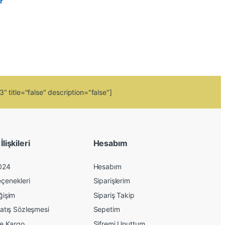
r
 title="false" description="false"]
lişkileri
Hesabım
024
Hesabım
çenekleri
Siparişlerim
ğişim
Sipariş Takip
atış Sözleşmesi
Sepetim
ve Kargo
Şifremi Unuttum