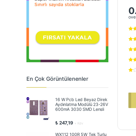
0
over
En Çok Görüntülenenler
16 W Pcb Led Beyaz Direk
Aydınlatma Modülü 23-26V
600mA 3030 SMD Lensli
₺
247,19
+ Kdv
WX112 100R 5W Tek Turlu