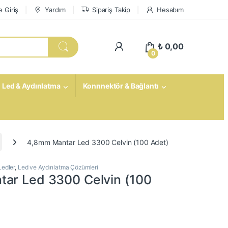
 Giriş
Yardım
Sipariş Takip
Hesabım
My Account
₺
0,00
0
Led & Aydınlatma
Konnnektör & Bağlantı
4,8mm Mantar Led 3300 Celvin (100 Adet)
Ledler
,
Led ve Aydınlatma Çözümleri
ar Led 3300 Celvin (100