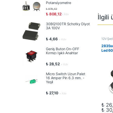
Potansiyometre
₺
879,42
₺
808,12
+ Kdv
İlgili
30BQ100TR Schotky Diyot
3A 100V
₺
4,66
12V Şeri
+ Kdv
Ledler
,
İ
ve Aydı
2835sm
Led
Geniş Buton On-OFF
Led 6
Kırmızı Işıklı Anahtar
₺
28,52
+ Kdv
Micro Switch Uzun Palet
16 Amper Pin 6.3 mm. -
Yeşil
₺
27,10
+ Kdv
₺
26,
₺
30
Bu ürün