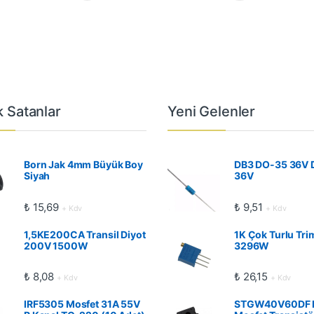
 Satanlar
Yeni Gelenler
Born Jak 4mm Büyük Boy
DB3 DO-35 36V 
Siyah
36V
₺
15,69
₺
9,51
+ Kdv
+ Kdv
1,5KE200CA Transil Diyot
1K Çok Turlu Tri
200V 1500W
3296W
₺
8,08
₺
26,15
+ Kdv
+ Kdv
IRF5305 Mosfet 31A 55V
STGW40V60DF 