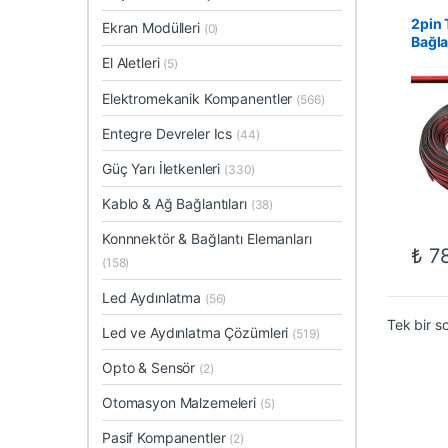
Kablo
Kablo
2pin 
Ekran Modülleri
(0)
Bağla
rulo
El Aletleri
(5)
Elektromekanik Kompanentler
(566)
Entegre Devreler Ics
(44)
Güç Yarı İletkenleri
(330)
Kablo & Ağ Bağlantıları
(38)
Konnnektör & Bağlantı Elemanları
₺
78
(158)
Led Aydınlatma
(56)
Tek bir s
Led ve Aydınlatma Çözümleri
(519)
Opto & Sensör
(2)
Otomasyon Malzemeleri
(5)
Pasif Kompanentler
(2)