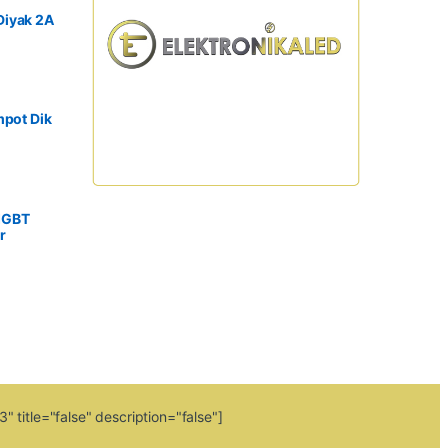
Diyak 2A
mpot Dik
IGBT
r
 title="false" description="false"]