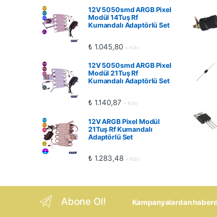
12V 5050smd ARGB Pixel
Modül 14Tuş Rf
Kumandalı Adaptörlü Set
₺
1.045,80
+ Kdv
12V 5050smd ARGB Pixel
Modül 21Tuş Rf
Kumandalı Adaptörlü Set
₺
1.140,87
+ Kdv
12V ARGB Pixel Modül
21Tuş Rf Kumandalı
Adaptörlü Set
₺
1.283,48
+ Kdv
Abone Ol!
Kampanyalardan haberdar