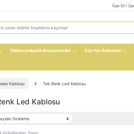
Üye Ol / Üye
r:
Elektromekanik Kompanentler
Güç Yarı İletkenleri
ower Kablosu
Tek Renk Led Kablosu
Renk Led Kablosu
& Ağ Bağlantıları
,
Power