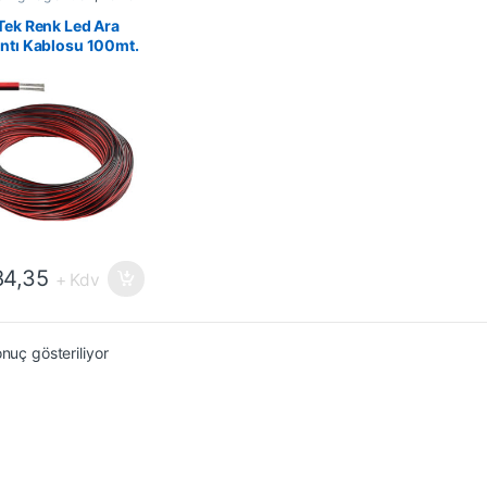
su
,
Tek Renk Led
su
Tek Renk Led Ara
ntı Kablosu 100mt.
4,35
+ Kdv
onuç gösteriliyor