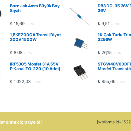
Born Jak 4mm Büyük Boy
DB3 DO-35 36V 
Siyah
36V
₺
15,69
₺
9,51
+ Kdv
+ Kdv
1,5KE200CA Transil Diyot
1K Çok Turlu Tri
200V 1500W
3296W
₺
8,08
₺
26,15
+ Kdv
+ Kdv
IRF5305 Mosfet 31A 55V
STGW40V60DF 
P Kanal TO-220 (10 Adet)
Mosfet Transistö
₺
1.022,03
₺
855,66
+ Kdv
+ Kdv
 olmak için üye ol!
[wpforms id="5223"