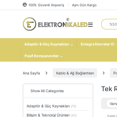
Skip to navigation
Skip to content
100% Güvenli Alışveriş
Aynı Gün Kargo
Search fo
Open
Adaptör & Güç Kaynakları
Entegre Devreler IC
Pasif Kompanentler
Ana Sayfa
Kablo & Ağ Bağlantıları
P
Tek 
Show All Categories
Adaptör & Güç Kaynakları
(75)
Bilişim & Teknoloji Ürünleri
(43)
Kablo 