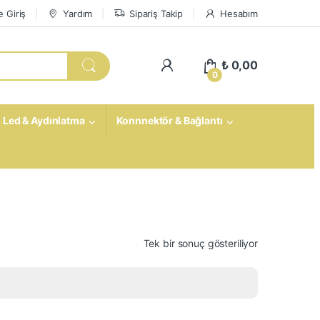
 Giriş
Yardım
Sipariş Takip
Hesabım
My Account
₺
0,00
0
Led & Aydınlatma
Konnnektör & Bağlantı
Tek bir sonuç gösteriliyor