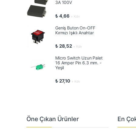
3A 100V
₺
4,66
+ Kdv
Geniş Buton On-OFF
Kırmızı Işıklı Anahtar
₺
28,52
+ Kdv
Micro Switch Uzun Palet
16 Amper Pin 6.3 mm. -
Yeşil
₺
27,10
+ Kdv
Öne Çıkan Ürünler
En Çok