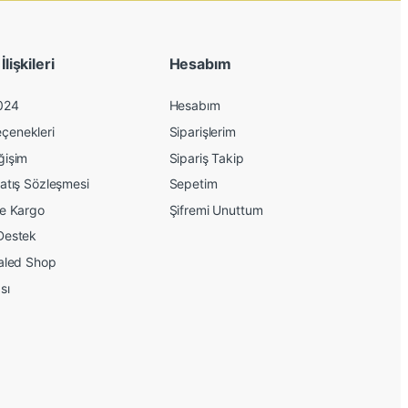
lişkileri
Hesabım
024
Hesabım
çenekleri
Siparişlerim
ğişim
Sipariş Takip
atış Sözleşmesi
Sepetim
ve Kargo
Şifremi Unuttum
Destek
kaled Shop
sı