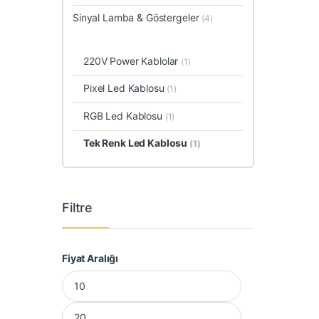
Sinyal Lamba & Göstergeler
(4)
220V Power Kablolar
(1)
Pixel Led Kablosu
(1)
RGB Led Kablosu
(1)
Tek Renk Led Kablosu
(1)
Filtre
Fiyat Aralığı
En düşük fiyat
En yüksek fiyat