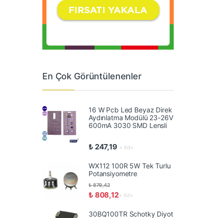
En Çok Görüntülenenler
16 W Pcb Led Beyaz Direk
Aydınlatma Modülü 23-26V
600mA 3030 SMD Lensli
₺
247,19
+ Kdv
WX112 100R 5W Tek Turlu
Potansiyometre
₺
879,42
₺
808,12
+ Kdv
30BQ100TR Schotky Diyot