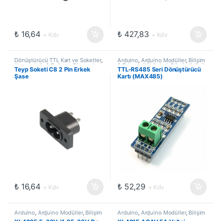
₺
16,64
₺
427,83
+ Kdv
+ Kdv
Dönüştürücü TTL Kart ve Soketler
,
Arduino
,
Arduino Modüller
,
Bilişim
Konnnektör & Bağlantı Elemanları
,
& Teknoloji Ürünleri
,
Dönüştürücü
Teyp Soketi C8 2 Pin Erkek
TTL-RS485 Seri Dönüştürücü
Oto -Marin Soketleri
TTL Kart ve Soketler
Şase
Kartı (MAX485)
₺
16,64
₺
52,29
+ Kdv
+ Kdv
Arduino
,
Arduino Modüller
,
Bilişim
Arduino
,
Arduino Modüller
,
Bilişim
& Teknoloji Ürünleri
,
Dönüştürücü
& Teknoloji Ürünleri
,
Dönüştürücü