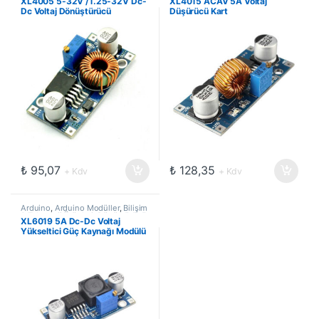
XL4005 5-32V /1.25-32V Dc-
XL4015 ACAV 5A Voltaj
TTL Kart ve Soketler
TTL Kart ve Soketler
,
Voltaj
Dc Voltaj Dönüştürücü
Düşürücü Kart
Regülatörü ve Pil Şarj Kartları
₺
95,07
₺
128,35
+ Kdv
+ Kdv
Arduino
,
Arduino Modüller
,
Bilişim
& Teknoloji Ürünleri
,
Dönüştürücü
XL6019 5A Dc-Dc Voltaj
TTL Kart ve Soketler
Yükseltici Güç Kaynağı Modülü