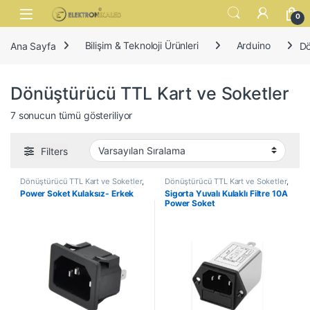
Skip to navigation
Skip to content
Open
0
Ana Sayfa
Bilişim & Teknoloji Ürünleri
Arduino
Dö
Dönüştürücü TTL Kart ve Soketler
7 sonucun tümü gösteriliyor
Filters
Dönüştürücü TTL Kart ve Soketler
,
Dönüştürücü TTL Kart ve Soketler
,
Konnnektör & Bağlantı Elemanları
,
Konnnektör & Bağlantı Elemanları
,
Power Soket Kulaksız- Erkek
Sigorta Yuvalı Kulaklı Filtre 10A
Power Konnektörler
Power Konnektörler
Power Soket