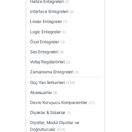
Hafıza Entegreleri
(2)
Interface Entegreleri
(2)
Lineer Entegreler
(7)
Logic Entegreler
(1)
Özel Entegreler
(3)
Ses Entegreleri
(0)
Voltaj Regülatörleri
(2)
Zamanlama Entegreleri
(0)
Güç Yarı İletkenleri
(330)
Aksesuarlar
(8)
Devre Koruyucu Kompanentler
(27)
Diyaklar & Sidaklar
(1)
Diyotlar, Modül Diyotlar ve
Doğrultucular
(234)