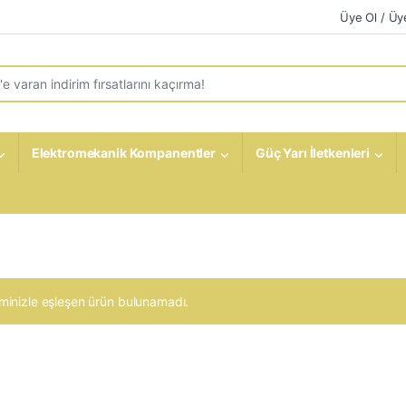
Üye Ol / Üye
r:
Elektromekanik Kompanentler
Güç Yarı İletkenleri
minizle eşleşen ürün bulunamadı.