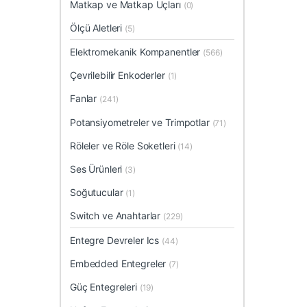
Matkap ve Matkap Uçları
(0)
Ölçü Aletleri
(5)
Elektromekanik Kompanentler
(566)
Çevrilebilir Enkoderler
(1)
Fanlar
(241)
Potansiyometreler ve Trimpotlar
(71)
Röleler ve Röle Soketleri
(14)
Ses Ürünleri
(3)
Soğutucular
(1)
Switch ve Anahtarlar
(229)
Entegre Devreler Ics
(44)
Embedded Entegreler
(7)
Güç Entegreleri
(19)