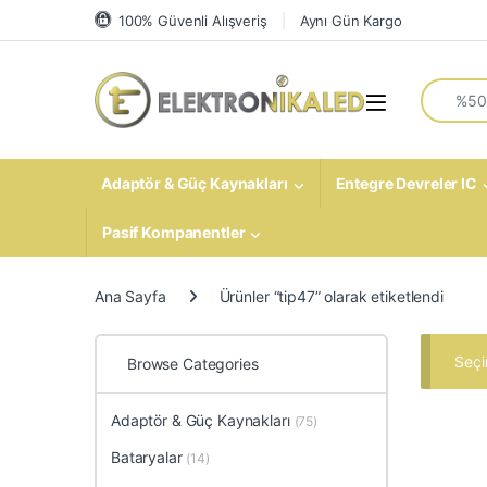
Skip to navigation
Skip to content
100% Güvenli Alışveriş
Aynı Gün Kargo
Search fo
Open
Adaptör & Güç Kaynakları
Entegre Devreler IC
Pasif Kompanentler
Ana Sayfa
Ürünler “tip47” olarak etiketlendi
Seçi
Browse Categories
Adaptör & Güç Kaynakları
(75)
Bataryalar
(14)