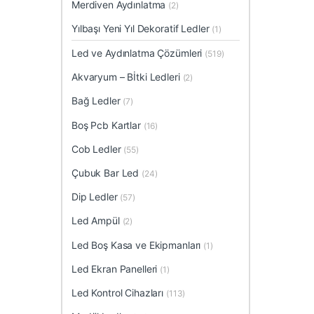
Merdiven Aydınlatma
(2)
Yılbaşı Yeni Yıl Dekoratif Ledler
(1)
Led ve Aydınlatma Çözümleri
(519)
Akvaryum – Bİtki Ledleri
(2)
Bağ Ledler
(7)
Boş Pcb Kartlar
(16)
Cob Ledler
(55)
Çubuk Bar Led
(24)
Dip Ledler
(57)
Led Ampül
(2)
Led Boş Kasa ve Ekipmanları
(1)
Led Ekran Panelleri
(1)
Led Kontrol Cihazları
(113)