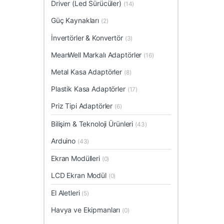
Driver (Led Sürücüler)
(14)
Güç Kaynakları
(2)
İnvertörler & Konvertör
(3)
MeanWell Markalı Adaptörler
(16)
Metal Kasa Adaptörler
(8)
Plastik Kasa Adaptörler
(17)
Priz Tipi Adaptörler
(6)
Bilişim & Teknoloji Ürünleri
(43)
Arduino
(43)
Ekran Modülleri
(0)
LCD Ekran Modül
(0)
El Aletleri
(5)
Havya ve Ekipmanları
(0)