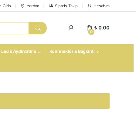
 Giriş
Yardım
Sipariş Takip
Hesabım
My Account
₺
0,00
0
Led & Aydınlatma
Konnnektör & Bağlantı