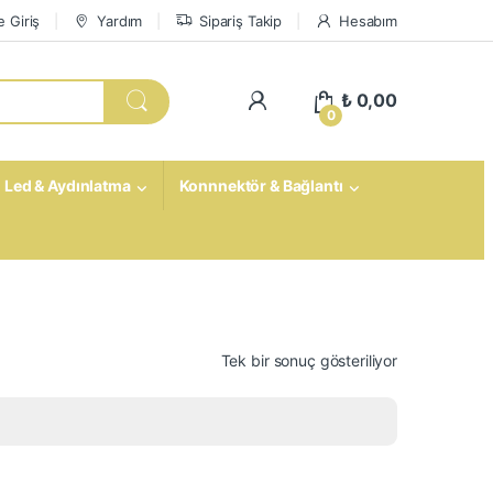
 Giriş
Yardım
Sipariş Takip
Hesabım
My Account
₺
0,00
0
Led & Aydınlatma
Konnnektör & Bağlantı
Tek bir sonuç gösteriliyor