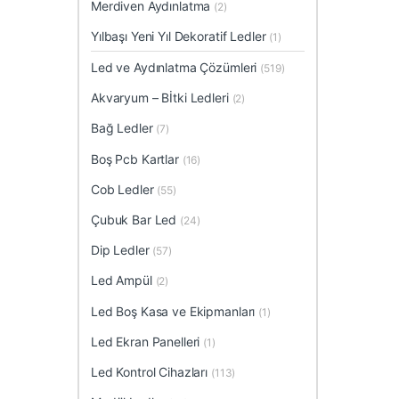
Merdiven Aydınlatma
(2)
Yılbaşı Yeni Yıl Dekoratif Ledler
(1)
Led ve Aydınlatma Çözümleri
(519)
Akvaryum – Bİtki Ledleri
(2)
Bağ Ledler
(7)
Boş Pcb Kartlar
(16)
Cob Ledler
(55)
Çubuk Bar Led
(24)
Dip Ledler
(57)
Led Ampül
(2)
Led Boş Kasa ve Ekipmanları
(1)
Led Ekran Panelleri
(1)
Led Kontrol Cihazları
(113)