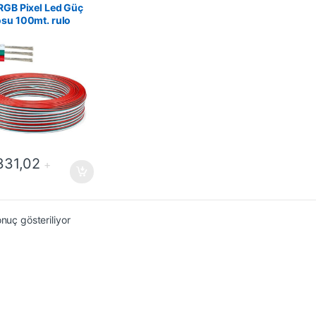
RGB Pixel Led Güç
su 100mt. rulo
331,02
+
onuç gösteriliyor