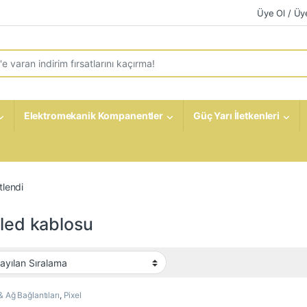
Üye Ol / Üye
r:
Elektromekanik Kompanentler
Güç Yarı İletkenleri
tlendi
 led kablosu
& Ağ Bağlantıları
,
Pixel
blosu