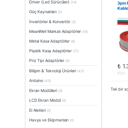
Driver (Led Sürücüler)
(14)
3pin 
Kablo
Güç Kaynakları
(2)
İnvertörler & Konvertör
(3)
MeanWell Markalı Adaptörler
(16)
Metal Kasa Adaptörler
(8)
Plastik Kasa Adaptörler
(17)
Priz Tipi Adaptörler
(6)
₺
1.
Bilişim & Teknoloji Ürünleri
(43)
Kdv
Arduino
(43)
Tek bir s
Ekran Modülleri
(0)
LCD Ekran Modül
(0)
El Aletleri
(5)
Havya ve Ekipmanları
(0)