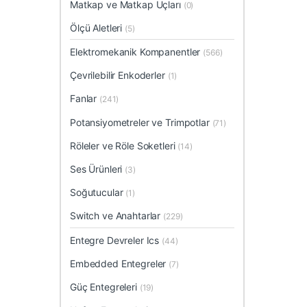
Matkap ve Matkap Uçları
(0)
Ölçü Aletleri
(5)
Elektromekanik Kompanentler
(566)
Çevrilebilir Enkoderler
(1)
Fanlar
(241)
Potansiyometreler ve Trimpotlar
(71)
Röleler ve Röle Soketleri
(14)
Ses Ürünleri
(3)
Soğutucular
(1)
Switch ve Anahtarlar
(229)
Entegre Devreler Ics
(44)
Embedded Entegreler
(7)
Güç Entegreleri
(19)