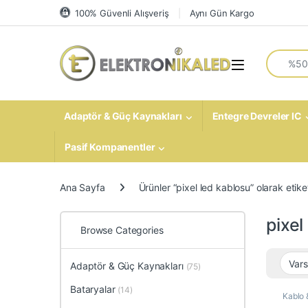
Skip to navigation
Skip to content
100% Güvenli Alışveriş
Aynı Gün Kargo
Search fo
Open
Adaptör & Güç Kaynakları
Entegre Devreler IC
Pasif Kompanentler
Ana Sayfa
Ürünler “pixel led kablosu” olarak etike
pixel
Browse Categories
Adaptör & Güç Kaynakları
(75)
Bataryalar
(14)
Kablo 
Led Ka