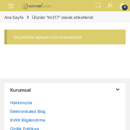
Skip to navigation
Skip to content
Open
0
Ana Sayfa
Ürünler “lm317” olarak etiketlendi
Seçiminizle eşleşen ürün bulunamadı.
Kurumsal
Hakkımızda
Elektronikaled Blog
KVKK Bilgilendirme
Gizlilik Politikası