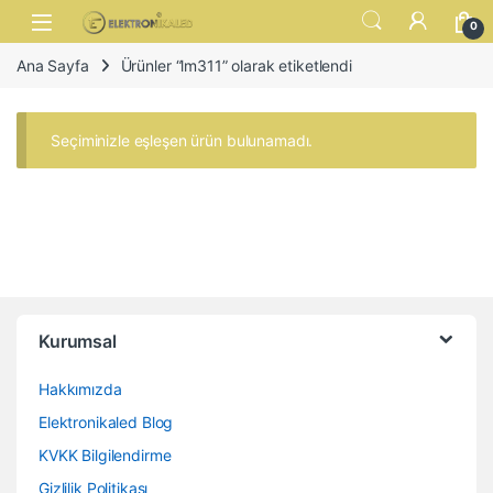
Skip to navigation
Skip to content
Open
0
Ana Sayfa
Ürünler “lm311” olarak etiketlendi
Seçiminizle eşleşen ürün bulunamadı.
Kurumsal
Hakkımızda
Elektronikaled Blog
KVKK Bilgilendirme
Gizlilik Politikası