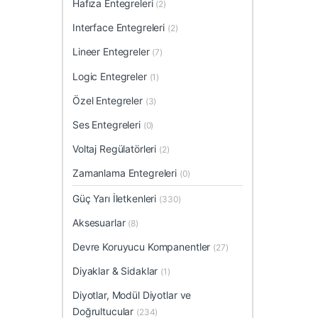
Hafıza Entegreleri
(2)
Interface Entegreleri
(2)
Lineer Entegreler
(7)
Logic Entegreler
(1)
Özel Entegreler
(3)
Ses Entegreleri
(0)
Voltaj Regülatörleri
(2)
Zamanlama Entegreleri
(0)
Güç Yarı İletkenleri
(330)
Aksesuarlar
(8)
Devre Koruyucu Kompanentler
(27)
Diyaklar & Sidaklar
(1)
Diyotlar, Modül Diyotlar ve
Doğrultucular
(234)