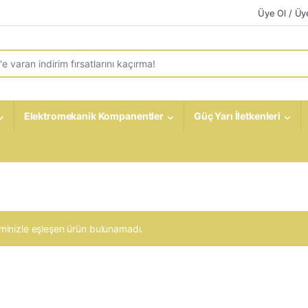
Üye Ol / Üye
r:
Elektromekanik Kompanentler
Güç Yarı İletkenleri
minizle eşleşen ürün bulunamadı.