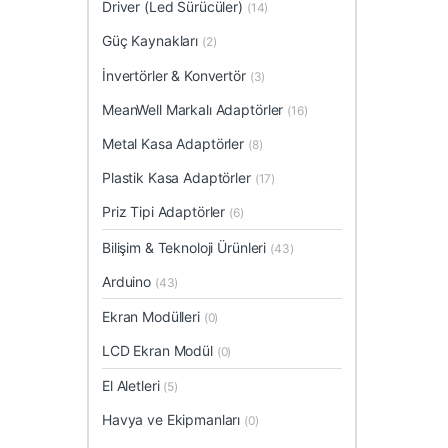
Driver (Led Sürücüler)
(14)
Güç Kaynakları
(2)
İnvertörler & Konvertör
(3)
MeanWell Markalı Adaptörler
(16)
Metal Kasa Adaptörler
(8)
Plastik Kasa Adaptörler
(17)
Priz Tipi Adaptörler
(6)
Bilişim & Teknoloji Ürünleri
(43)
Arduino
(43)
Ekran Modülleri
(0)
LCD Ekran Modül
(0)
El Aletleri
(5)
Havya ve Ekipmanları
(0)