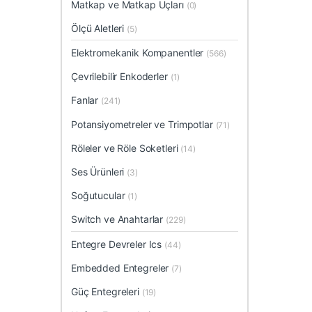
Matkap ve Matkap Uçları
(0)
Ölçü Aletleri
(5)
Elektromekanik Kompanentler
(566)
Çevrilebilir Enkoderler
(1)
Fanlar
(241)
Potansiyometreler ve Trimpotlar
(71)
Röleler ve Röle Soketleri
(14)
Ses Ürünleri
(3)
Soğutucular
(1)
Switch ve Anahtarlar
(229)
Entegre Devreler Ics
(44)
Embedded Entegreler
(7)
Güç Entegreleri
(19)