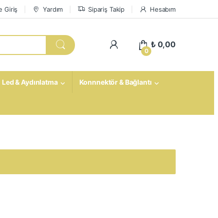
 Giriş
Yardım
Sipariş Takip
Hesabım
My Account
₺
0,00
0
Led & Aydınlatma
Konnnektör & Bağlantı