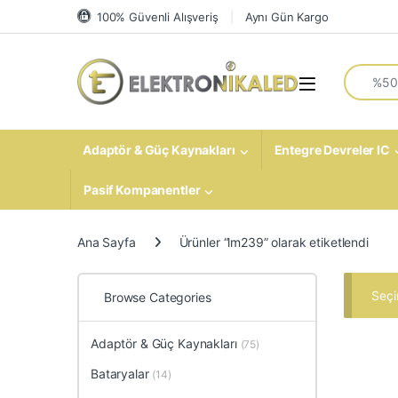
Skip to navigation
Skip to content
100% Güvenli Alışveriş
Aynı Gün Kargo
Search fo
Open
Adaptör & Güç Kaynakları
Entegre Devreler IC
Pasif Kompanentler
Ana Sayfa
Ürünler “lm239” olarak etiketlendi
Seçi
Browse Categories
Adaptör & Güç Kaynakları
(75)
Bataryalar
(14)