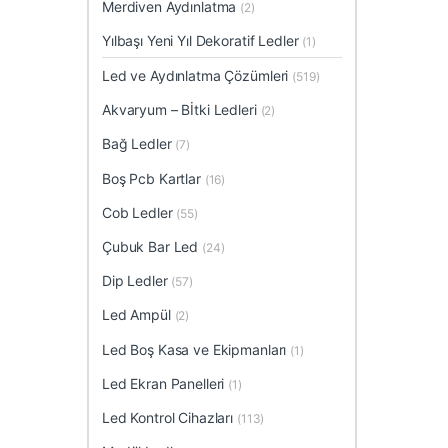
Merdiven Aydınlatma
(2)
Yılbaşı Yeni Yıl Dekoratif Ledler
(1)
Led ve Aydınlatma Çözümleri
(519)
Akvaryum – Bİtki Ledleri
(2)
Bağ Ledler
(7)
Boş Pcb Kartlar
(16)
Cob Ledler
(55)
Çubuk Bar Led
(24)
Dip Ledler
(57)
Led Ampül
(2)
Led Boş Kasa ve Ekipmanları
(1)
Led Ekran Panelleri
(1)
Led Kontrol Cihazları
(113)