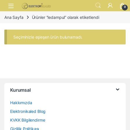
Skip to navigation
Skip to content
Open
0
Ana Sayfa
Ürünler “ledampul” olarak etiketlendi
Seçiminizle eşleşen ürün bulunamadı.
Kurumsal
Hakkımızda
Elektronikaled Blog
KVKK Bilgilendirme
Gizlilik Politikası