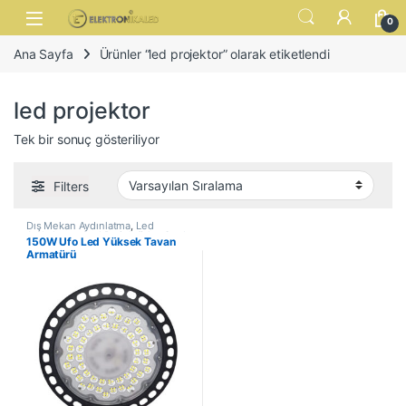
Skip to navigation
Skip to content
Open
0
Ana Sayfa
Ürünler “led projektor” olarak etiketlendi
led projektor
Tek bir sonuç gösteriliyor
Filters
Dış Mekan Aydınlatma
,
Led
Aydınlatma
,
Led Projektörler
,
Smd
150W Ufo Led Yüksek Tavan
Ledli Projektorler
Armatürü