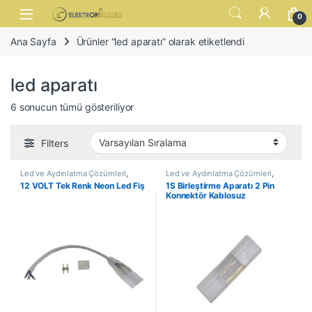
Skip to navigation
Skip to content
Open
0
Ana Sayfa
Ürünler “led aparatı” olarak etiketlendi
led aparatı
6 sonucun tümü gösteriliyor
Filters
Led ve Aydınlatma Çözümleri
,
Led ve Aydınlatma Çözümleri
,
Neon Led Aparatları
,
Neon Ledler
Neon Led Aparatları
,
Neon Ledler
12 VOLT Tek Renk Neon Led Fiş
1S Birleştirme Aparatı 2 Pin
Konnektör Kablosuz