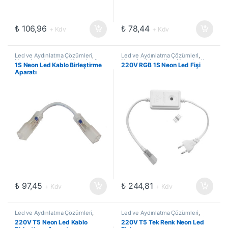
₺
106,96
₺
78,44
+ Kdv
+ Kdv
Led ve Aydınlatma Çözümleri
,
Led ve Aydınlatma Çözümleri
,
Neon Led Aparatları
,
Neon Ledler
Neon Led Aparatları
,
Neon Ledler
1S Neon Led Kablo Birleştirme
220V RGB 1S Neon Led Fişi
Aparatı
₺
97,45
₺
244,81
+ Kdv
+ Kdv
Led ve Aydınlatma Çözümleri
,
Led ve Aydınlatma Çözümleri
,
Neon Led Aparatları
,
Neon Ledler
Neon Led Aparatları
,
Neon Ledler
220V T5 Neon Led Kablo
220V T5 Tek Renk Neon Led