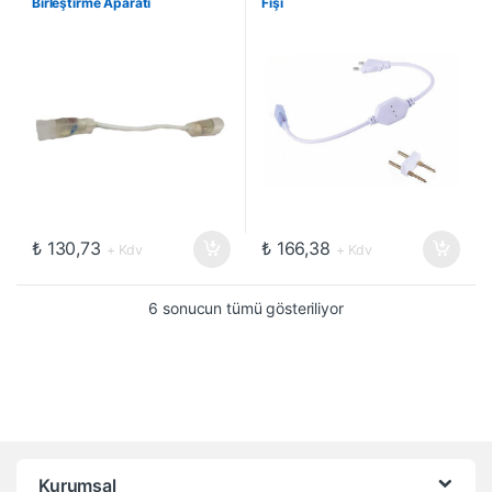
Birleştirme Aparatı
Fişi
₺
130,73
₺
166,38
+ Kdv
+ Kdv
6 sonucun tümü gösteriliyor
Kurumsal