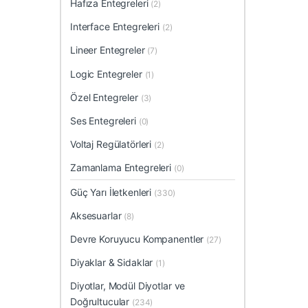
Hafıza Entegreleri
(2)
Interface Entegreleri
(2)
Lineer Entegreler
(7)
Logic Entegreler
(1)
Özel Entegreler
(3)
Ses Entegreleri
(0)
Voltaj Regülatörleri
(2)
Zamanlama Entegreleri
(0)
Güç Yarı İletkenleri
(330)
Aksesuarlar
(8)
Devre Koruyucu Kompanentler
(27)
Diyaklar & Sidaklar
(1)
Diyotlar, Modül Diyotlar ve
Doğrultucular
(234)