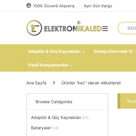
Skip to navigation
Skip to content
100% Güvenli Alışveriş
Aynı Gün Kargo
Search fo
Open
Adaptör & Güç Kaynakları
Entegre Devreler IC
Pasif Kompanentler
Ana Sayfa
Ürünler “kec” olarak etiketlendi
Seçi
Browse Categories
Adaptör & Güç Kaynakları
(75)
Bataryalar
(14)