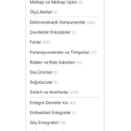
Matkap ve Matkap Uçları
(0)
Ölçü Aletleri
(5)
Elektromekanik Kompanentler
(566)
Çevrilebilir Enkoderler
(1)
Fanlar
(241)
Potansiyometreler ve Trimpotlar
(71)
Röleler ve Röle Soketleri
(14)
Ses Ürünleri
(3)
Soğutucular
(1)
Switch ve Anahtarlar
(229)
Entegre Devreler Ics
(44)
Embedded Entegreler
(7)
Güç Entegreleri
(19)