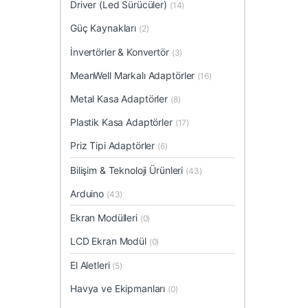
Driver (Led Sürücüler)
(14)
Güç Kaynakları
(2)
İnvertörler & Konvertör
(3)
MeanWell Markalı Adaptörler
(16)
Metal Kasa Adaptörler
(8)
Plastik Kasa Adaptörler
(17)
Priz Tipi Adaptörler
(6)
Bilişim & Teknoloji Ürünleri
(43)
Arduino
(43)
Ekran Modülleri
(0)
LCD Ekran Modül
(0)
El Aletleri
(5)
Havya ve Ekipmanları
(0)