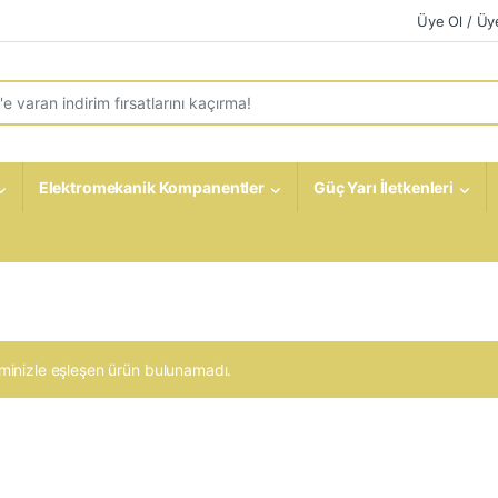
Üye Ol / Üye
r:
Elektromekanik Kompanentler
Güç Yarı İletkenleri
minizle eşleşen ürün bulunamadı.