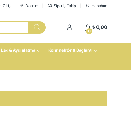
 Giriş
Yardım
Sipariş Takip
Hesabım
My Account
₺
0,00
0
Led & Aydınlatma
Konnnektör & Bağlantı