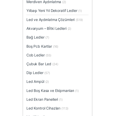
Merdiven Aydınlatma
(2)
Yılbaşı Yeni Yıl Dekoratif Ledler
(1)
Led ve Aydınlatma Çözümleri
(519)
Akvaryum – Bİtki Ledleri
(2)
Bağ Ledler
(7)
Boş Pcb Kartlar
(16)
Cob Ledler
(55)
Çubuk Bar Led
(24)
Dip Ledler
(57)
Led Ampül
(2)
Led Boş Kasa ve Ekipmanları
(1)
Led Ekran Panelleri
(1)
Led Kontrol Cihazları
(113)