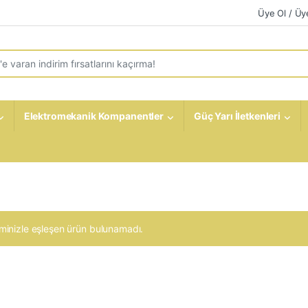
Üye Ol / Üye
r:
Elektromekanik Kompanentler
Güç Yarı İletkenleri
minizle eşleşen ürün bulunamadı.