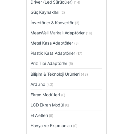
Driver (Led Sürücüler)
(14)
Güç Kaynakları
(2)
İnvertörler & Konvertör
(3)
MeanWell Markalı Adaptörler
(16)
Metal Kasa Adaptörler
(8)
Plastik Kasa Adaptörler
(17)
Priz Tipi Adaptörler
(6)
Bilişim & Teknoloji Ürünleri
(43)
Arduino
(43)
Ekran Modülleri
(0)
LCD Ekran Modül
(0)
El Aletleri
(5)
Havya ve Ekipmanları
(0)