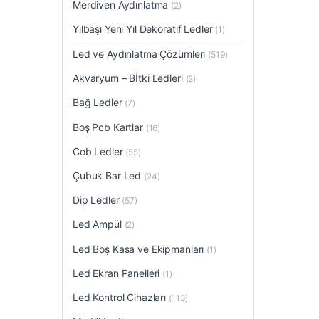
Merdiven Aydınlatma
(2)
Yılbaşı Yeni Yıl Dekoratif Ledler
(1)
Led ve Aydınlatma Çözümleri
(519)
Akvaryum – Bİtki Ledleri
(2)
Bağ Ledler
(7)
Boş Pcb Kartlar
(16)
Cob Ledler
(55)
Çubuk Bar Led
(24)
Dip Ledler
(57)
Led Ampül
(2)
Led Boş Kasa ve Ekipmanları
(1)
Led Ekran Panelleri
(1)
Led Kontrol Cihazları
(113)