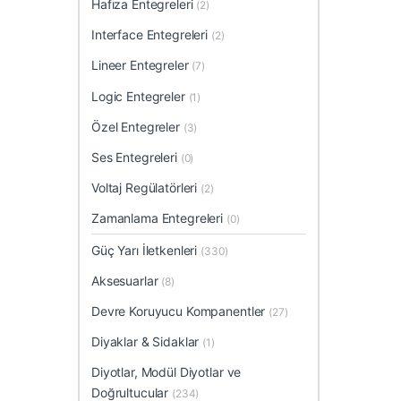
Hafıza Entegreleri
(2)
Interface Entegreleri
(2)
Lineer Entegreler
(7)
Logic Entegreler
(1)
Özel Entegreler
(3)
Ses Entegreleri
(0)
Voltaj Regülatörleri
(2)
Zamanlama Entegreleri
(0)
Güç Yarı İletkenleri
(330)
Aksesuarlar
(8)
Devre Koruyucu Kompanentler
(27)
Diyaklar & Sidaklar
(1)
Diyotlar, Modül Diyotlar ve
Doğrultucular
(234)