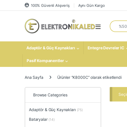
Skip to navigation
Skip to content
100% Güvenli Alışveriş
Aynı Gün Kargo
Search fo
Open
Adaptör & Güç Kaynakları
Entegre Devreler IC
Pasif Kompanentler
Ana Sayfa
Ürünler “K8000C” olarak etiketlendi
Seçi
Browse Categories
Adaptör & Güç Kaynakları
(75)
Bataryalar
(14)