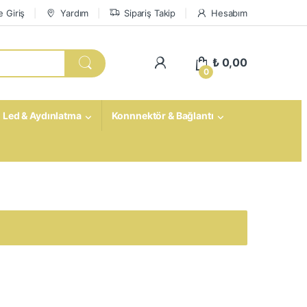
 Giriş
Yardım
Sipariş Takip
Hesabım
My Account
₺
0,00
0
Led & Aydınlatma
Konnnektör & Bağlantı