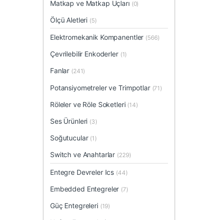
Matkap ve Matkap Uçları
(0)
Ölçü Aletleri
(5)
Elektromekanik Kompanentler
(566)
Çevrilebilir Enkoderler
(1)
Fanlar
(241)
Potansiyometreler ve Trimpotlar
(71)
Röleler ve Röle Soketleri
(14)
Ses Ürünleri
(3)
Soğutucular
(1)
Switch ve Anahtarlar
(229)
Entegre Devreler Ics
(44)
Embedded Entegreler
(7)
Güç Entegreleri
(19)