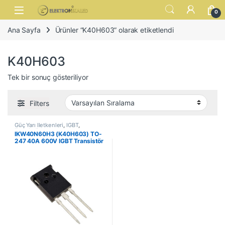
Skip to navigation
Skip to content
Open
0
Ana Sayfa
Ürünler “K40H603” olarak etiketlendi
K40H603
Tek bir sonuç gösteriliyor
Filters
Güç Yarı İletkenleri
,
IGBT
,
Transistörler
IKW40N60H3 (K40H603) TO-
247 40A 600V IGBT Transistör