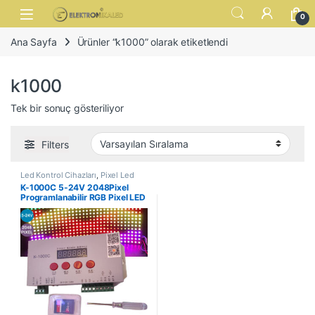
Skip to navigation
Skip to content
Open
0
Ana Sayfa
Ürünler “k1000” olarak etiketlendi
k1000
Tek bir sonuç gösteriliyor
Filters
Led Kontrol Cihazları
,
Pixel Led
Kontrol Cihazları
K-1000C 5-24V 2048Pixel
Programlanabilir RGB Pixel LED
Kontrol Cihazı