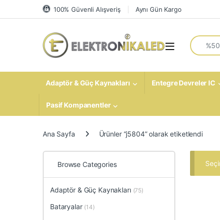
Skip to navigation
Skip to content
100% Güvenli Alışveriş
Aynı Gün Kargo
Search fo
Open
Adaptör & Güç Kaynakları
Entegre Devreler IC
Pasif Kompanentler
Ana Sayfa
Ürünler “j5804” olarak etiketlendi
Seçi
Browse Categories
Adaptör & Güç Kaynakları
(75)
Bataryalar
(14)