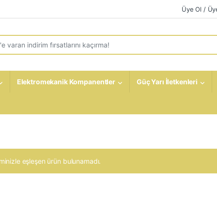
Üye Ol / Üye
r:
Elektromekanik Kompanentler
Güç Yarı İletkenleri
minizle eşleşen ürün bulunamadı.