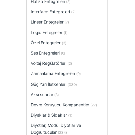
Hafıza Entegreleri
(2)
Interface Entegreleri
(2)
Lineer Entegreler
(7)
Logic Entegreler
(1)
Özel Entegreler
(3)
Ses Entegreleri
(0)
Voltaj Regülatörleri
(2)
Zamanlama Entegreleri
(0)
Güç Yarı İletkenleri
(330)
Aksesuarlar
(8)
Devre Koruyucu Kompanentler
(27)
Diyaklar & Sidaklar
(1)
Diyotlar, Modül Diyotlar ve
Doğrultucular
(234)