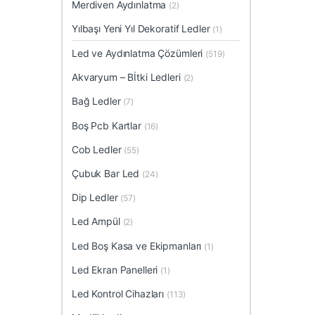
Merdiven Aydınlatma
(2)
Yılbaşı Yeni Yıl Dekoratif Ledler
(1)
Led ve Aydınlatma Çözümleri
(519)
Akvaryum – Bİtki Ledleri
(2)
Bağ Ledler
(7)
Boş Pcb Kartlar
(16)
Cob Ledler
(55)
Çubuk Bar Led
(24)
Dip Ledler
(57)
Led Ampül
(2)
Led Boş Kasa ve Ekipmanları
(1)
Led Ekran Panelleri
(1)
Led Kontrol Cihazları
(113)