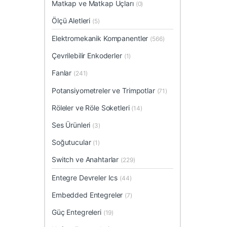
Matkap ve Matkap Uçları
(0)
Ölçü Aletleri
(5)
Elektromekanik Kompanentler
(566)
Çevrilebilir Enkoderler
(1)
Fanlar
(241)
Potansiyometreler ve Trimpotlar
(71)
Röleler ve Röle Soketleri
(14)
Ses Ürünleri
(3)
Soğutucular
(1)
Switch ve Anahtarlar
(229)
Entegre Devreler Ics
(44)
Embedded Entegreler
(7)
Güç Entegreleri
(19)