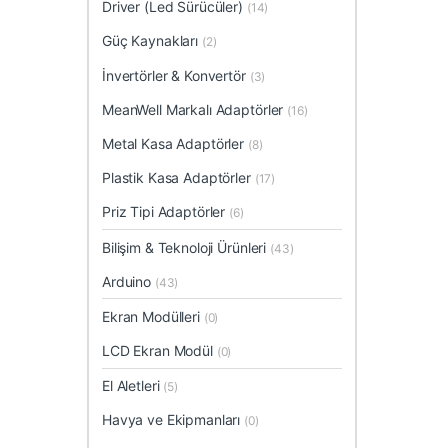
Driver (Led Sürücüler)
(14)
Güç Kaynakları
(2)
İnvertörler & Konvertör
(3)
MeanWell Markalı Adaptörler
(16)
Metal Kasa Adaptörler
(8)
Plastik Kasa Adaptörler
(17)
Priz Tipi Adaptörler
(6)
Bilişim & Teknoloji Ürünleri
(43)
Arduino
(43)
Ekran Modülleri
(0)
LCD Ekran Modül
(0)
El Aletleri
(5)
Havya ve Ekipmanları
(0)