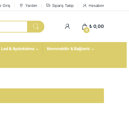
 Giriş
Yardım
Sipariş Takip
Hesabım
My Account
₺
0,00
0
Led & Aydınlatma
Konnnektör & Bağlantı