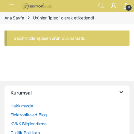
Skip to navigation
Skip to content
Open
0
Ana Sayfa
Ürünler “ipled” olarak etiketlendi
Seçiminizle eşleşen ürün bulunamadı.
Kurumsal
Hakkımızda
Elektronikaled Blog
KVKK Bilgilendirme
Gizlilik Politikası