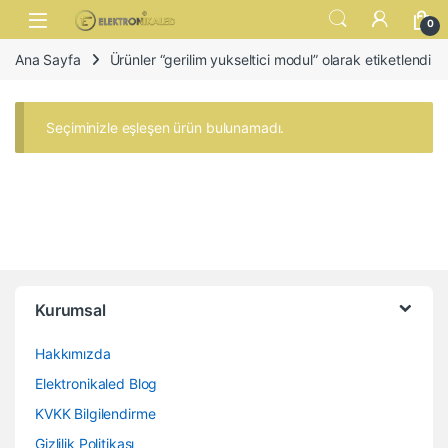
Skip to navigation
Skip to content
Open
0
Ana Sayfa
Ürünler “gerilim yukseltici modul” olarak etiketlendi
Seçiminizle eşleşen ürün bulunamadı.
Kurumsal
Hakkımızda
Elektronikaled Blog
KVKK Bilgilendirme
Gizlilik Politikası