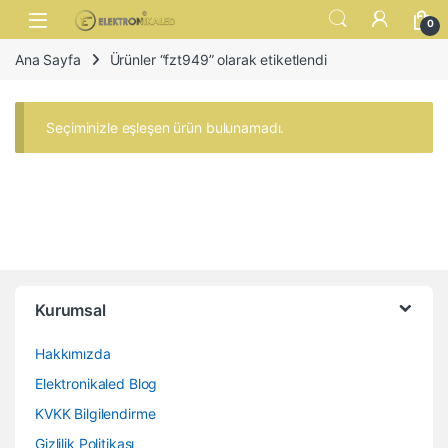
Skip to navigation
Skip to content
Open
0
Ana Sayfa
Ürünler “fzt949” olarak etiketlendi
Seçiminizle eşleşen ürün bulunamadı.
Kurumsal
Hakkımızda
Elektronikaled Blog
KVKK Bilgilendirme
Gizlilik Politikası