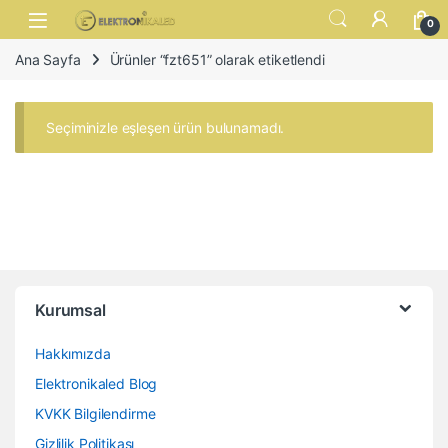
Skip to navigation
Skip to content
Open
0
Ana Sayfa
Ürünler “fzt651” olarak etiketlendi
Seçiminizle eşleşen ürün bulunamadı.
Kurumsal
Hakkımızda
Elektronikaled Blog
KVKK Bilgilendirme
Gizlilik Politikası