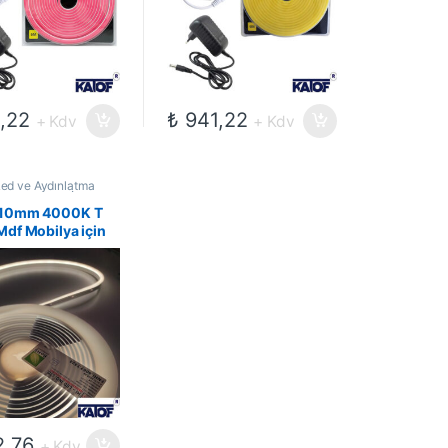
,22
₺
941,22
+ Kdv
+ Kdv
ed ve Aydınlatma
i
,
Mobilyalar İçin
d
,
Neon Ledler
x10mm 4000K T
df Mobilya için
ed
,76
+ Kdv