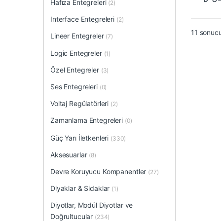
Hafıza Entegreleri
(2)
Interface Entegreleri
(2)
11 sonucu
Lineer Entegreler
(7)
Logic Entegreler
(1)
Özel Entegreler
(3)
Ses Entegreleri
(0)
Voltaj Regülatörleri
(2)
Zamanlama Entegreleri
(0)
Güç Yarı İletkenleri
(330)
Aksesuarlar
(8)
Devre Koruyucu Kompanentler
(27)
Diyaklar & Sidaklar
(1)
Diyotlar, Modül Diyotlar ve
Doğrultucular
(234)