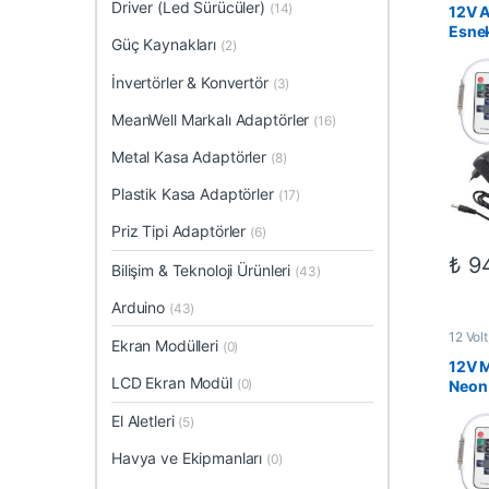
Driver (Led Sürücüler)
Setler
,
(14)
12V 
Esne
Güç Kaynakları
(2)
– RF
3 Am
İnvertörler & Konvertör
(3)
MeanWell Markalı Adaptörler
(16)
Metal Kasa Adaptörler
(8)
Plastik Kasa Adaptörler
(17)
Priz Tipi Adaptörler
(6)
₺
94
Bilişim & Teknoloji Ürünleri
(43)
Arduino
(43)
12 Volt
Ekran Modülleri
(0)
Çözüml
Setler
,
12V 
LCD Ekran Modül
(0)
Neon 
Uzak
El Aletleri
(5)
Ampe
Havya ve Ekipmanları
(0)