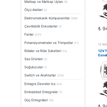
Matkap ve Matkap Uçları
(0)
Ölçü Aletleri
(5)
Elektromekanik Kompanentler
(566)
Çevrilebilir Enkoderler
(1)
₺
94
Fanlar
(241)
Potansiyometreler ve Trimpotlar
(71)
12 Volt
Çözüml
Setler
,
Röleler ve Röle Soketleri
12V 
(14)
Esne
Ses Ürünleri
(3)
– RF
3 Am
Soğutucular
(1)
Switch ve Anahtarlar
(229)
Entegre Devreler Ics
(44)
Embedded Entegreler
(7)
Güç Entegreleri
(19)
₺
94