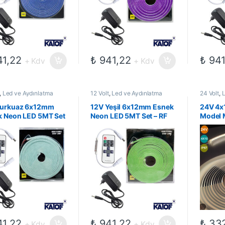
1,22
₺
941,22
₺
941
+ Kdv
+ Kdv
,
Led ve Aydınlatma
12 Volt
,
Led ve Aydınlatma
24 Volt
,
L
eri
,
Neon Led Hazır
Çözümleri
,
Neon Led Hazır
Çözümler
Neon Ledler
Setler
,
Neon Ledler
Neon Le
Turkuaz 6x12mm
12V Yeşil 6x12mm Esnek
24V 4
k Neon LED 5MT Set
Neon LED 5MT Set – RF
Model M
 Uzaktan Kumanda +
Uzaktan Kumanda + 3
Neon L
per Adaptör
Amper Adaptör
1,22
₺
941,22
₺
332
+ Kdv
+ Kdv