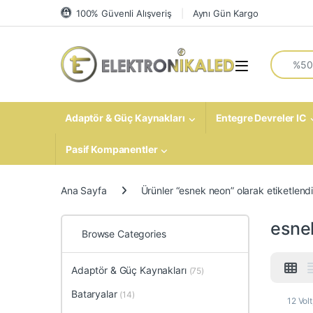
Skip to navigation
Skip to content
100% Güvenli Alışveriş
Aynı Gün Kargo
Search fo
Open
Adaptör & Güç Kaynakları
Entegre Devreler IC
Pasif Kompanentler
Ana Sayfa
Ürünler “esnek neon” olarak etiketlend
esne
Browse Categories
Adaptör & Güç Kaynakları
(75)
Bataryalar
(14)
12 Volt
Çözüml