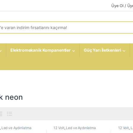
Üye Ol / Üye
r:
Elektromekanik Kompanentler
Güç Yarı İletkenleri
i
k neon
,
Led ve Aydınlatma
12 Volt
,
Led ve Aydınlatma
12 Volt
,
L
eri
,
Neon Led Hazır
Çözümleri
,
Neon Led Hazır
Çözümler