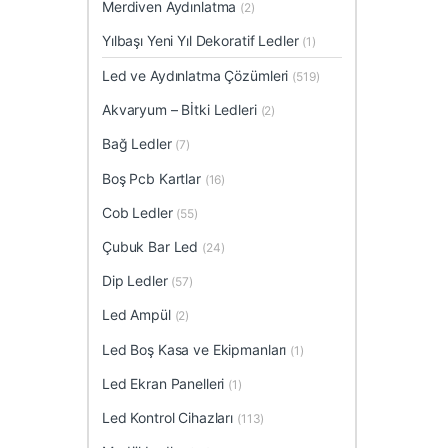
Merdiven Aydınlatma
(2)
Yılbaşı Yeni Yıl Dekoratif Ledler
(1)
Led ve Aydınlatma Çözümleri
(519)
Akvaryum – Bİtki Ledleri
(2)
Bağ Ledler
(7)
Boş Pcb Kartlar
(16)
Cob Ledler
(55)
Çubuk Bar Led
(24)
Dip Ledler
(57)
Led Ampül
(2)
Led Boş Kasa ve Ekipmanları
(1)
Led Ekran Panelleri
(1)
Led Kontrol Cihazları
(113)