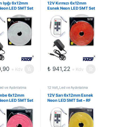
on Ledler
Setler
,
Neon Ledler
n Işığı 6x12mm
12V Kırmızı 6x12mm
Neon LED 5MT Set
Esnek Neon LED 5MT Set
zaktan Kumanda +
– RF Uzaktan Kumanda +
r Adaptör
3 Amper Adaptör
,90
₺
941,22
+ Kdv
+ Kdv
ed ve Aydınlatma
12 Volt
,
Led ve Aydınlatma
i
,
Neon Led Hazır
Çözümleri
,
Neon Led Hazır
on Ledler
Setler
,
Neon Ledler
embe 6x12mm
12V Sarı 6x12mm Esnek
Neon LED 5MT Set
Neon LED 5MT Set – RF
zaktan Kumanda +
Uzaktan Kumanda + 3
r Adaptör
Amper Adaptör