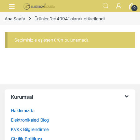
Skip to navigation
Skip to content
Open
0
Ana Sayfa
Ürünler “cd4094” olarak etiketlendi
Seçiminizle eşleşen ürün bulunamadı.
Kurumsal
Hakkımızda
Elektronikaled Blog
KVKK Bilgilendirme
Gizlilik Politikası