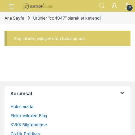
Skip to navigation
Skip to content
Open
0
Ana Sayfa
Ürünler “cd4047” olarak etiketlendi
Seçiminizle eşleşen ürün bulunamadı.
Kurumsal
Hakkımızda
Elektronikaled Blog
KVKK Bilgilendirme
Gizlilik Politikası