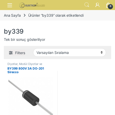
Skip to navigation
Skip to content
Open
0
Ana Sayfa
Ürünler “by339” olarak etiketlendi
by339
Tek bir sonuç gösteriliyor
Filters
Diyotlar, Modül Diyotlar ve
Doğrultucular
,
Hızlı Diyotlar
BY399 800V 3A DO-201
Sirecco