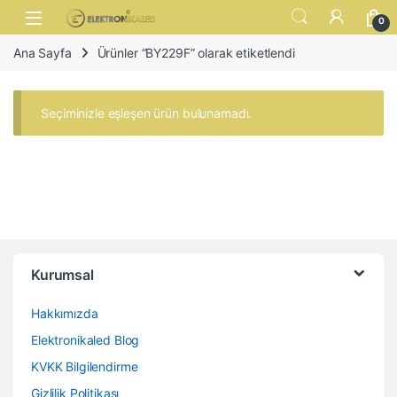
Skip to navigation
Skip to content
Open
0
Ana Sayfa
Ürünler “BY229F” olarak etiketlendi
Seçiminizle eşleşen ürün bulunamadı.
Kurumsal
Hakkımızda
Elektronikaled Blog
KVKK Bilgilendirme
Gizlilik Politikası