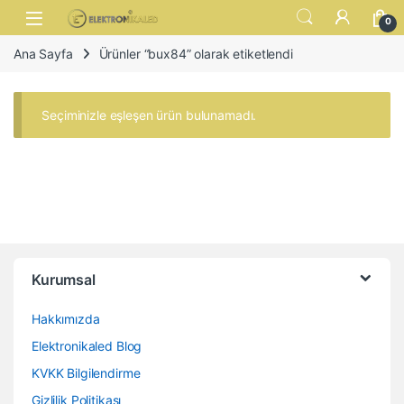
Skip to navigation
Skip to content
Open
0
Ana Sayfa
Ürünler “bux84” olarak etiketlendi
Seçiminizle eşleşen ürün bulunamadı.
Kurumsal
Hakkımızda
Elektronikaled Blog
KVKK Bilgilendirme
Gizlilik Politikası