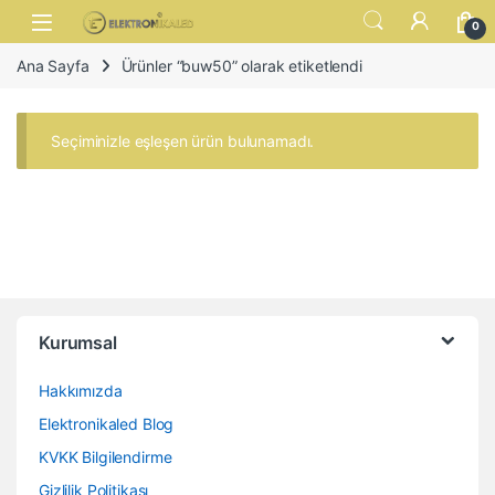
Skip to navigation
Skip to content
Open
0
Ana Sayfa
Ürünler “buw50” olarak etiketlendi
Seçiminizle eşleşen ürün bulunamadı.
Kurumsal
Hakkımızda
Elektronikaled Blog
KVKK Bilgilendirme
Gizlilik Politikası