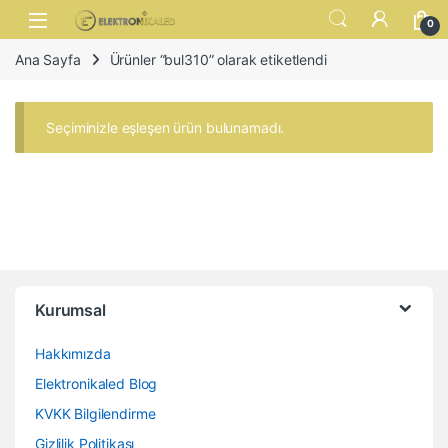
Skip to navigation
Skip to content
Open
0
Ana Sayfa
Ürünler “bul310” olarak etiketlendi
Seçiminizle eşleşen ürün bulunamadı.
Kurumsal
Hakkımızda
Elektronikaled Blog
KVKK Bilgilendirme
Gizlilik Politikası