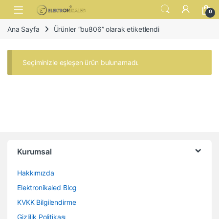
Skip to navigation
Skip to content
Open
0
Ana Sayfa
Ürünler “bu806” olarak etiketlendi
Seçiminizle eşleşen ürün bulunamadı.
Kurumsal
Hakkımızda
Elektronikaled Blog
KVKK Bilgilendirme
Gizlilik Politikası